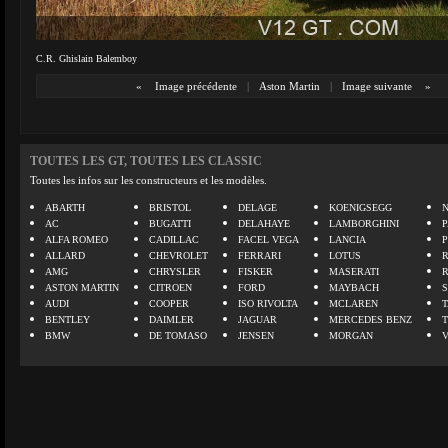
C.R. Ghislain Balemboy
«
Image précédente
|
Aston Martin
|
Image suivante
»
TOUTES LES GT, TOUTES LES CLASSIC
Toutes les infos sur les constructeurs et les modèles.
ABARTH
BRISTOL
DELAGE
KOENIGSEGG
N
AC
BUGATTI
DELAHAYE
LAMBORGHINI
P
ALFA ROMEO
CADILLAC
FACEL VEGA
LANCIA
ALLARD
CHEVROLET
FERRARI
LOTUS
AMG
CHRYSLER
FISKER
MASERATI
ASTON MARTIN
CITROEN
FORD
MAYBACH
AUDI
COOPER
ISO RIVOLTA
MCLAREN
BENTLEY
DAIMLER
JAGUAR
MERCEDES BENZ
BMW
DE TOMASO
JENSEN
MORGAN