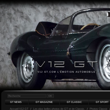
V12 GT.COM L'ÉMOTION AUTOMOBILE
GT NEWS
GT MAGAZINE
GT CLASSIC
GT SPORT
Accueil V12 GT
/
Les plus belles photos de GT et de Classic.
/
Photos Classic