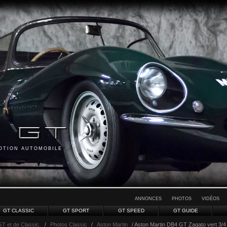
MOTION AUTOMOBILE
ANNONCES
PHOTOS
VIDÉOS
GT CLASSIC
GT SPORT
GT SPEED
GT GUIDE
GT et de Classic.
/
Photos Classic
/
Aston Martin
/ Aston Martin DB4 GT Zagato vert 3/4 