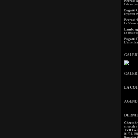
Ferrari 
Ode au pas
Bugatti 
Hypercar a
Ferrari 4
Le 50ème c
Lamborgh
Le retour d
Bugatti 
L'arme fata
GALER
GALER
LA CO
AGEND
DERNI
Cheetah
cheetah v
TVR Grif
01/01/19
Porsche 