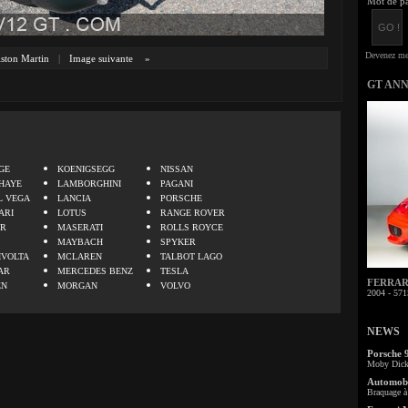
Mot de pa
ston Martin
|
Image suivante
»
GT AN
.
GE
KOENIGSEGG
NISSAN
HAYE
LAMBORGHINI
PAGANI
L VEGA
LANCIA
PORSCHE
ARI
LOTUS
RANGE ROVER
ER
MASERATI
ROLLS ROYCE
MAYBACH
SPYKER
IVOLTA
MCLAREN
TALBOT LAGO
AR
MERCEDES BENZ
TESLA
FERRARI 
EN
MORGAN
VOLVO
2004 - 571
NEWS
Porsche 
Moby Dick 
Automobi
Braquage à 