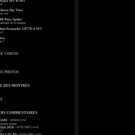
Monza SP1 & SP2
sé
Chiron Sky View
vec vue
88 Pista Spider
abriolet de la marque
ini Aventador LP770-4 SVJ
u J
Divo
le ?
IE VIDEOS
IE PHOTOS
TE DES MONTRES
A
ERS COMMENTAIRES
 G601
- jamijoe
(5/04)
oiture suisse
fith 2018
- 01/01/1967
(14/10)
67
991 GT2 RS
- 01/01/1967
(14/10)