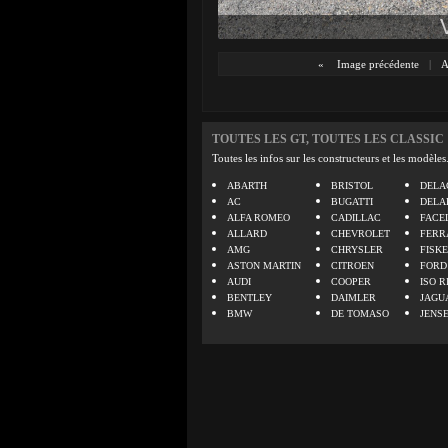
«
Image précédente
|
A
TOUTES LES GT, TOUTES LES CLASSIC
Toutes les infos sur les constructeurs et les modèles
ABARTH
BRISTOL
DELA
AC
BUGATTI
DELA
ALFA ROMEO
CADILLAC
FACE
ALLARD
CHEVROLET
FERR
AMG
CHRYSLER
FISK
ASTON MARTIN
CITROEN
FORD
AUDI
COOPER
ISO R
BENTLEY
DAIMLER
JAGU
BMW
DE TOMASO
JENS