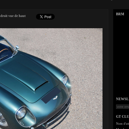
BRM
droit vue de haut
NEWSLET
GT CL
Nom d'uti