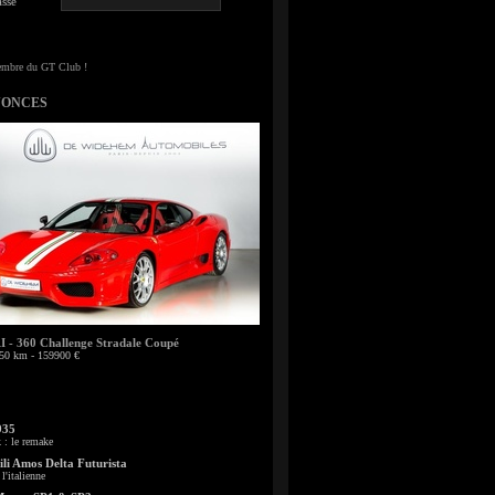
sse
NONCES
- 360 Challenge Stradale Coupé
50 km - 159900 €
935
: le remake
li Amos Delta Futurista
l'italienne