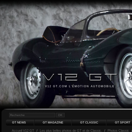
V12 GT.COM L'ÉMOTION AUTOMOBILE
GT NEWS
GT MAGAZINE
GT CLASSIC
GT SPORT
Accueil V12 GT
/
Les plus belles photos de GT et de Classic.
/
Photos Classic