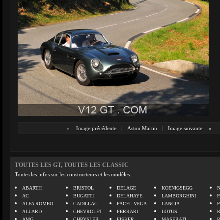
«
Image précédente
|
Aston Martin
|
Image suivante
»
TOUTES LES GT, TOUTES LES CLASSIC
Toutes les infos sur les constructeurs et les modèles.
ABARTH
BRISTOL
DELAGE
KOENIGSEGG
N
AC
BUGATTI
DELAHAYE
LAMBORGHINI
P
ALFA ROMEO
CADILLAC
FACEL VEGA
LANCIA
ALLARD
CHEVROLET
FERRARI
LOTUS
AMG
CHRYSLER
FISKER
MASERATI