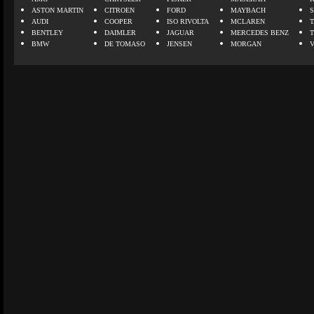
ASTON MARTIN
CITROEN
FORD
MAYBACH
AUDI
COOPER
ISO RIVOLTA
MCLAREN
BENTLEY
DAIMLER
JAGUAR
MERCEDES BENZ
BMW
DE TOMASO
JENSEN
MORGAN