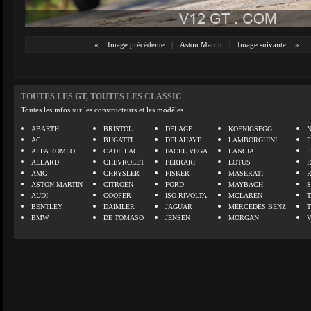
«
Image précédente
|
Aston Martin
|
Image suivante
»
TOUTES LES GT, TOUTES LES CLASSIC
Toutes les infos sur les constructeurs et les modèles.
ABARTH
BRISTOL
DELAGE
KOENIGSEGG
N
AC
BUGATTI
DELAHAYE
LAMBORGHINI
P
ALFA ROMEO
CADILLAC
FACEL VEGA
LANCIA
ALLARD
CHEVROLET
FERRARI
LOTUS
AMG
CHRYSLER
FISKER
MASERATI
ASTON MARTIN
CITROEN
FORD
MAYBACH
AUDI
COOPER
ISO RIVOLTA
MCLAREN
BENTLEY
DAIMLER
JAGUAR
MERCEDES BENZ
BMW
DE TOMASO
JENSEN
MORGAN