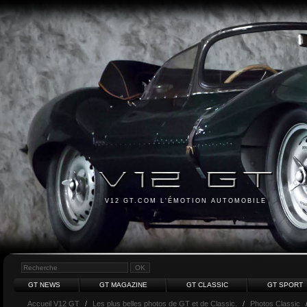
V12 GT.COM L'ÉMOTION AUTOMOBILE
GT NEWS
GT MAGAZINE
GT CLASSIC
GT SPORT
Accueil V12 GT
/
Les plus belles photos de GT et de Classic.
/
Photos Classic