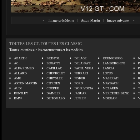
«
Image précédente
|
Aston Martin
|
Image suivante
»
TOUTES LES GT, TOUTES LES CLASSIC
Toutes les infos sur les constructeurs et les modèles.
ABARTH
BRISTOL
DELAGE
KOENIGSEGG
N
AC
BUGATTI
DELAHAYE
LAMBORGHINI
P
ALFA ROMEO
CADILLAC
FACEL VEGA
LANCIA
ALLARD
CHEVROLET
FERRARI
LOTUS
AMG
CHRYSLER
FISKER
MASERATI
ASTON MARTIN
CITROEN
FORD
MAYBACH
AUDI
COOPER
ISO RIVOLTA
MCLAREN
BENTLEY
DAIMLER
JAGUAR
MERCEDES BENZ
BMW
DE TOMASO
JENSEN
MORGAN