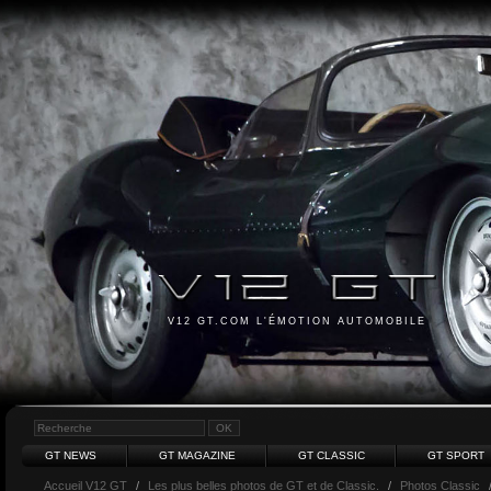
V12 GT.COM L'ÉMOTION AUTOMOBILE
GT NEWS
GT MAGAZINE
GT CLASSIC
GT SPORT
Accueil V12 GT
/
Les plus belles photos de GT et de Classic.
/
Photos Classic