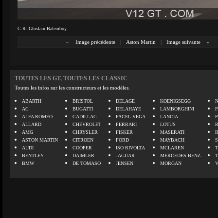
C.R. Ghislain Balemboy
«
Image précédente
|
Aston Martin
|
Image suivante
»
TOUTES LES GT, TOUTES LES CLASSIC
Toutes les infos sur les constructeurs et les modèles.
ABARTH
BRISTOL
DELAGE
KOENIGSEGG
N
AC
BUGATTI
DELAHAYE
LAMBORGHINI
P
ALFA ROMEO
CADILLAC
FACEL VEGA
LANCIA
ALLARD
CHEVROLET
FERRARI
LOTUS
AMG
CHRYSLER
FISKER
MASERATI
ASTON MARTIN
CITROEN
FORD
MAYBACH
AUDI
COOPER
ISO RIVOLTA
MCLAREN
BENTLEY
DAIMLER
JAGUAR
MERCEDES BENZ
BMW
DE TOMASO
JENSEN
MORGAN