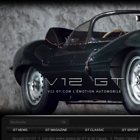
V12 GT.COM L'ÉMOTION AUTOMOBILE
GT NEWS
GT MAGAZINE
GT CLASSIC
GT SPORT
Accueil V12 GT
/
Les plus belles photos de GT et de Classic.
/
Photos Classic