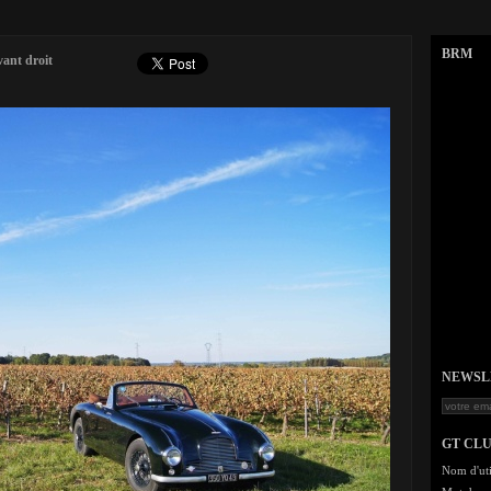
BRM
vant droit
NEWSLET
GT CL
Nom d'uti