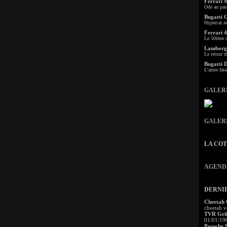
Ferrari 
Ode au pas
Bugatti 
Hypercar a
Ferrari 4
Le 50ème c
Lamborgh
Le retour d
Bugatti 
L'arme fata
GALER
GALER
LA CO
AGEND
DERNI
Cheetah
cheetah v
TVR Grif
01/01/19
Porsche 