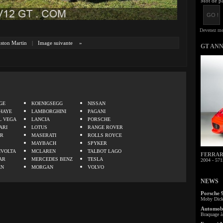
Mot de pa
ston Martin
|
Image suivante
»
GT AN
.
GE
KOENIGSEGG
NISSAN
HAYE
LAMBORGHINI
PAGANI
L VEGA
LANCIA
PORSCHE
ARI
LOTUS
RANGE ROVER
ER
MASERATI
ROLLS ROYCE
MAYBACH
SPYKER
IVOLTA
MCLAREN
TALBOT LAGO
FERRARI 
AR
MERCEDES BENZ
TESLA
2004 - 571
EN
MORGAN
VOLVO
NEWS
Porsche 
Moby Dick 
Automobi
Braquage à 