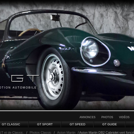
MOTION AUTOMOBILE
ANNONCES
PHOTOS
VIDÉOS
GT CLASSIC
GT SPORT
GT SPEED
GT GUIDE
GT et de Classic.
/
Photos Classic
/
Aston Martin
/ Aston Martin DB2 Cabriolet vert foncé