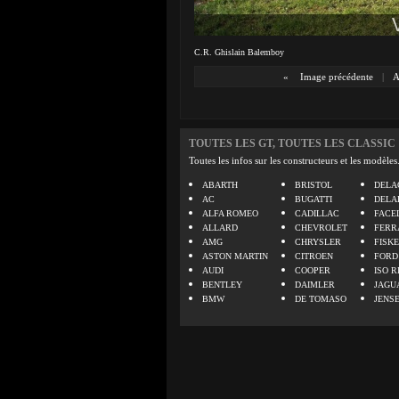
C.R. Ghislain Balemboy
«
Image précédente
|
A
TOUTES LES GT, TOUTES LES CLASSIC
Toutes les infos sur les constructeurs et les modèles
ABARTH
BRISTOL
DELA
AC
BUGATTI
DELA
ALFA ROMEO
CADILLAC
FACE
ALLARD
CHEVROLET
FERR
AMG
CHRYSLER
FISK
ASTON MARTIN
CITROEN
FORD
AUDI
COOPER
ISO R
BENTLEY
DAIMLER
JAGU
BMW
DE TOMASO
JENS