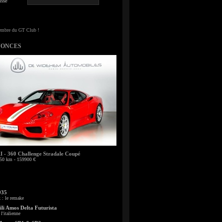
sse
NONCES
- 360 Challenge Stradale Coupé
50 km - 159900 €
935
: le remake
li Amos Delta Futurista
l'italienne