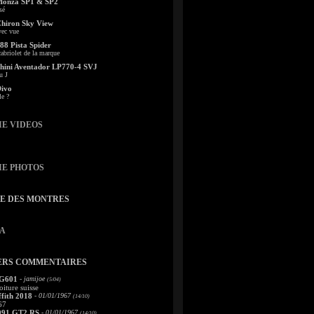
Monza SP1 & SP2
sé
Chiron Sky View
vec vue
88 Pista Spider
abriolet de la marque
ini Aventador LP770-4 SVJ
u J
Divo
le ?
IE VIDEOS
IE PHOTOS
TE DES MONTRES
A
ERS COMMENTAIRES
 G601
- jamijoe
(5/04)
oiture suisse
fith 2018
- 01/01/1967
(14/10)
67
991 GT2 RS
- 01/01/1967
(14/10)