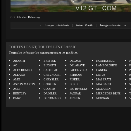
C.R. Ghislain Balemboy
«
Image précédente
|
Aston Martin
|
Image suivante
»
TOUTES LES GT, TOUTES LES CLASSIC
Toutes les infos sur les constructeurs et les modèles.
ABARTH
BRISTOL
DELAGE
KOENIGSEGG
N
AC
BUGATTI
DELAHAYE
LAMBORGHINI
P
ALFA ROMEO
CADILLAC
FACEL VEGA
LANCIA
ALLARD
CHEVROLET
FERRARI
LOTUS
AMG
CHRYSLER
FISKER
MASERATI
ASTON MARTIN
CITROEN
FORD
MAYBACH
AUDI
COOPER
ISO RIVOLTA
MCLAREN
BENTLEY
DAIMLER
JAGUAR
MERCEDES BENZ
BMW
DE TOMASO
JENSEN
MORGAN