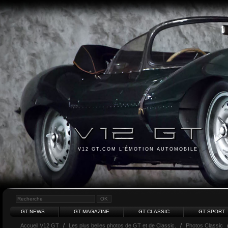
V12 GT.COM L'ÉMOTION AUTOMOBILE
GT NEWS
GT MAGAZINE
GT CLASSIC
GT SPORT
Accueil V12 GT
/
Les plus belles photos de GT et de Classic.
/
Photos Classic