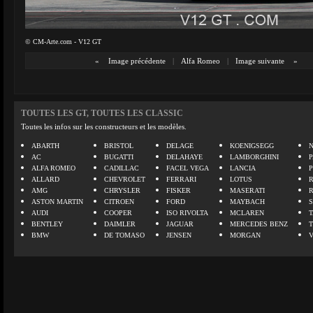
© CM-Arte.com - V12 GT
«
Image précédente
|
Alfa Romeo
|
Image suivante
»
TOUTES LES GT, TOUTES LES CLASSIC
Toutes les infos sur les constructeurs et les modèles.
ABARTH
BRISTOL
DELAGE
KOENIGSEGG
N
AC
BUGATTI
DELAHAYE
LAMBORGHINI
P
ALFA ROMEO
CADILLAC
FACEL VEGA
LANCIA
ALLARD
CHEVROLET
FERRARI
LOTUS
AMG
CHRYSLER
FISKER
MASERATI
ASTON MARTIN
CITROEN
FORD
MAYBACH
AUDI
COOPER
ISO RIVOLTA
MCLAREN
BENTLEY
DAIMLER
JAGUAR
MERCEDES BENZ
BMW
DE TOMASO
JENSEN
MORGAN