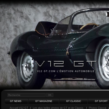
V12 GT.COM L'ÉMOTION AUTOMOBILE
GT NEWS
GT MAGAZINE
GT CLASSIC
GT SPORT
Accueil V12 GT
/
Les plus belles photos de GT et de Classic.
/
Photos Classic