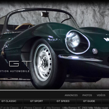
MOTION AUTOMOBILE
ANNONCES
PHOTOS
VIDÉOS
GT CLASSIC
GT SPORT
GT SPEED
GT GUIDE
GT et de Classic.
/
Photos Classic
/
Alfa Romeo
/ Alfa Romeo 8C 2900 Mille Miglia rouge 