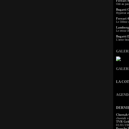
Ferrari 
Ode au pas
Bugatti 
Hypercar a
Ferrari 4
Le 50ème c
Lamborgh
Le retour d
Bugatti 
L'arme fata
GALER
GALER
LA CO
AGEND
DERNI
Cheetah
cheetah v
TVR Grif
01/01/19
Porsche 