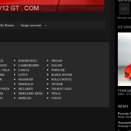
Mot de pa
lfa Romeo
|
Image suivante
»
GT AN
.
GE
KOENIGSEGG
NISSAN
HAYE
LAMBORGHINI
PAGANI
L VEGA
LANCIA
PORSCHE
ARI
LOTUS
RANGE ROVER
ER
MASERATI
ROLLS ROYCE
MAYBACH
SPYKER
IVOLTA
MCLAREN
TALBOT LAGO
FERRARI 
AR
MERCEDES BENZ
TESLA
2004 - 571
EN
MORGAN
VOLVO
NEWS
Porsche 
Moby Dick 
Automobi
Braquage à 