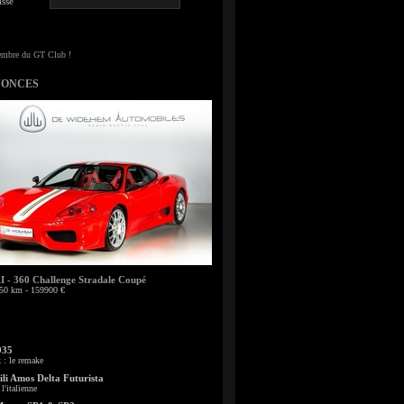
sse
NONCES
- 360 Challenge Stradale Coupé
50 km - 159900 €
935
: le remake
li Amos Delta Futurista
l'italienne