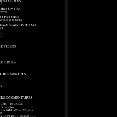
Monza SP1 & SP2
sé
Chiron Sky View
vec vue
88 Pista Spider
abriolet de la marque
ini Aventador LP770-4 SVJ
u J
Divo
le ?
IE VIDEOS
IE PHOTOS
TE DES MONTRES
A
ERS COMMENTAIRES
 G601
- jamijoe
(5/04)
oiture suisse
fith 2018
- 01/01/1967
(14/10)
67
991 GT2 RS
- 01/01/1967
(14/10)