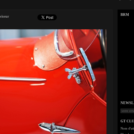
BRM
viseur
NEWSLET
GT CL
Nom d'uti