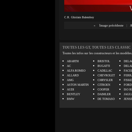
C.R. Ghislain Balemboy
«
Image précédente
|
A
TOUTES LES GT, TOUTES LES CLASSIC
Toutes les infos sur les constructeurs et les modèles
ABARTH
BRISTOL
DELA
AC
BUGATTI
DELA
ALFA ROMEO
CADILLAC
FACE
ALLARD
CHEVROLET
FERR
AMG
CHRYSLER
FISK
ASTON MARTIN
CITROEN
FORD
AUDI
COOPER
ISO R
BENTLEY
DAIMLER
JAGU
BMW
DE TOMASO
JENS