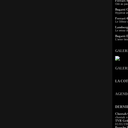
Ferrari 
Ode au pas
Bugatti 
Hypercar a
Ferrari 4
Le 50ème c
Lamborgh
Le retour d
Bugatti 
L'arme fata
GALER
GALER
LA CO
AGEND
DERNI
Cheetah
cheetah v
TVR Grif
01/01/19
Porsche 