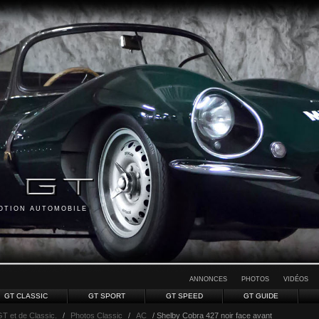
MOTION AUTOMOBILE
ANNONCES
PHOTOS
VIDÉOS
GT CLASSIC
GT SPORT
GT SPEED
GT GUIDE
GT et de Classic.
/
Photos Classic
/
AC
/ Shelby Cobra 427 noir face avant