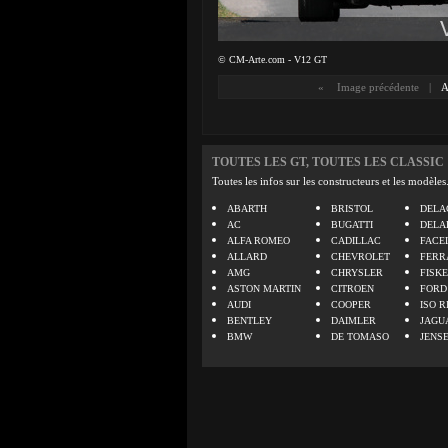
© CM-Arte.com - V12 GT
«
Image précédente
|
TOUTES LES GT, TOUTES LES CLASSIC
Toutes les infos sur les constructeurs et les modèles
ABARTH
BRISTOL
DELA
AC
BUGATTI
DELA
ALFA ROMEO
CADILLAC
FACE
ALLARD
CHEVROLET
FERR
AMG
CHRYSLER
FISK
ASTON MARTIN
CITROEN
FORD
AUDI
COOPER
ISO R
BENTLEY
DAIMLER
JAGU
BMW
DE TOMASO
JENS