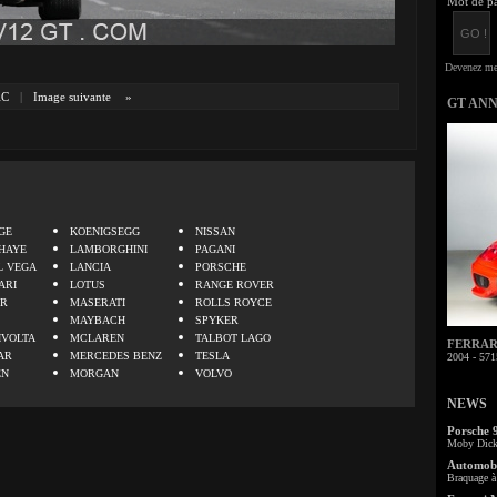
Mot de pa
AC
|
Image suivante
»
GT AN
.
GE
KOENIGSEGG
NISSAN
HAYE
LAMBORGHINI
PAGANI
L VEGA
LANCIA
PORSCHE
ARI
LOTUS
RANGE ROVER
ER
MASERATI
ROLLS ROYCE
MAYBACH
SPYKER
IVOLTA
MCLAREN
TALBOT LAGO
FERRARI 
AR
MERCEDES BENZ
TESLA
2004 - 571
EN
MORGAN
VOLVO
NEWS
Porsche 
Moby Dick 
Automobi
Braquage à 