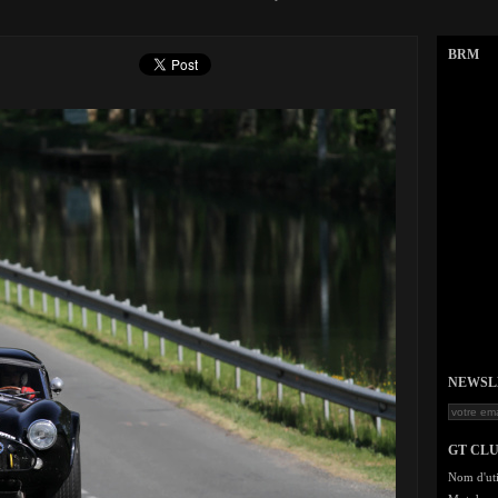
BRM
NEWSLET
GT CL
Nom d'uti