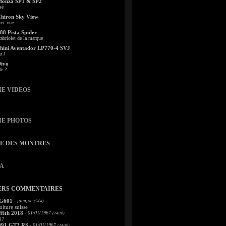
Monza SP1 & SP2
sé
Chiron Sky View
vec vue
88 Pista Spider
abriolet de la marque
ini Aventador LP770-4 SVJ
u J
Divo
le ?
IE VIDEOS
IE PHOTOS
TE DES MONTRES
A
ERS COMMENTAIRES
 G601
- jamijoe
(5/04)
oiture suisse
fith 2018
- 01/01/1967
(14/10)
67
991 GT2 RS
- 01/01/1967
(14/10)