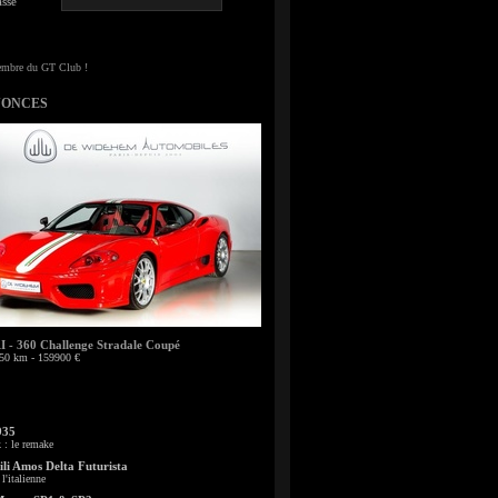
sse
NONCES
- 360 Challenge Stradale Coupé
50 km - 159900 €
935
: le remake
li Amos Delta Futurista
l'italienne