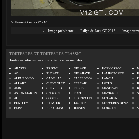
© Thomas Quintin - V12 GT
«
Image précédente
|
Rallye de Paris GT 2012
|
Image suiv
TOUTES LES GT, TOUTES LES CLASSIC
Toutes les infos sur les constructeurs et les modèles.
ABARTH
BRISTOL
DELAGE
KOENIGSEGG
N
AC
BUGATTI
DELAHAYE
LAMBORGHINI
P
ALFA ROMEO
CADILLAC
FACEL VEGA
LANCIA
ALLARD
CHEVROLET
FERRARI
LOTUS
AMG
CHRYSLER
FISKER
MASERATI
ASTON MARTIN
CITROEN
FORD
MAYBACH
AUDI
COOPER
ISO RIVOLTA
MCLAREN
BENTLEY
DAIMLER
JAGUAR
MERCEDES BENZ
BMW
DE TOMASO
JENSEN
MORGAN