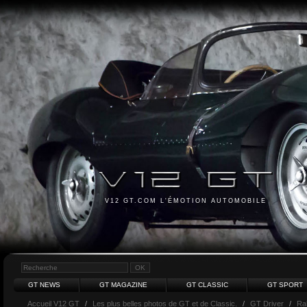
V12 GT.COM L'ÉMOTION AUTOMOBILE
GT NEWS
GT MAGAZINE
GT CLASSIC
GT SPORT
Accueil V12 GT
/
Les plus belles photos de GT et de Classic.
/
GT Driver
/
Ra