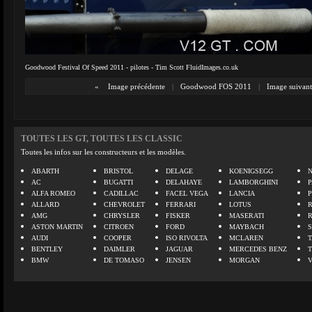
Goodwood Festival Of Speed 2011 - pilotes - Tim Scott FluidImages.co.uk
«
Image précédente
|
Goodwood FOS 2011
|
Image suivant
TOUTES LES GT, TOUTES LES CLASSIC
Toutes les infos sur les constructeurs et les modèles.
ABARTH
BRISTOL
DELAGE
KOENIGSEGG
N
AC
BUGATTI
DELAHAYE
LAMBORGHINI
P
ALFA ROMEO
CADILLAC
FACEL VEGA
LANCIA
ALLARD
CHEVROLET
FERRARI
LOTUS
AMG
CHRYSLER
FISKER
MASERATI
ASTON MARTIN
CITROEN
FORD
MAYBACH
AUDI
COOPER
ISO RIVOLTA
MCLAREN
BENTLEY
DAIMLER
JAGUAR
MERCEDES BENZ
BMW
DE TOMASO
JENSEN
MORGAN