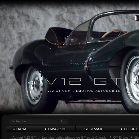
V12 GT.COM L'ÉMOTION AUTOMOBILE
GT NEWS
GT MAGAZINE
GT CLASSIC
GT SPORT
Accueil V12 GT
/
Les plus belles photos de GT et de Classic.
/
GT Driver
/
Go