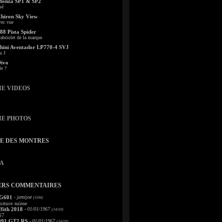
Monza SP1 & SP2
sé
Chiron Sky View
vec vue
88 Pista Spider
abriolet de la marque
ini Aventador LP770-4 SVJ
u J
Divo
le ?
IE VIDEOS
IE PHOTOS
TE DES MONTRES
A
ERS COMMENTAIRES
 G601
- jamijoe
(5/04)
oiture suisse
fith 2018
- 01/01/1967
(14/10)
67
991 GT2 RS
- 01/01/1967
(14/10)