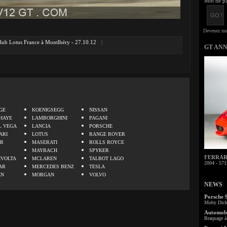
Mot de pa
lub Lotus France à Montlhéry - 27.10.12
|
GT AN
.
GE
KOENIGSEGG
NISSAN
HAYE
LAMBORGHINI
PAGANI
L VEGA
LANCIA
PORSCHE
ARI
LOTUS
RANGE ROVER
ER
MASERATI
ROLLS ROYCE
MAYBACH
SPYKER
FERRARI 
IVOLTA
MCLAREN
TALBOT LAGO
2004 - 571
AR
MERCEDES BENZ
TESLA
EN
MORGAN
VOLVO
NEWS
Porsche 
Moby Dick 
Automobi
Braquage à 