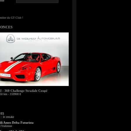
sse
NONCES
- 360 Challenge Stradale Coupé
50 km - 159900 €
935
: le remake
li Amos Delta Futurista
l'italienne