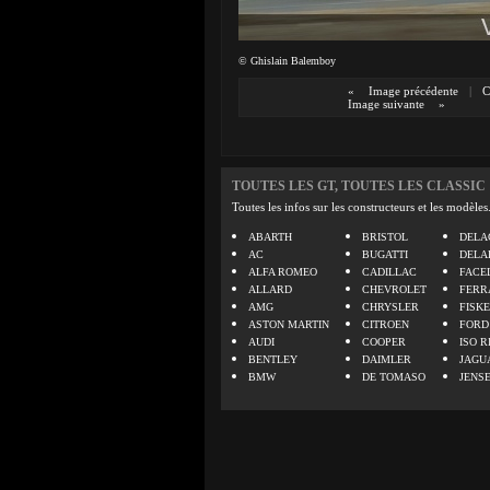
© Ghislain Balemboy
«
Image précédente
|
C
Image suivante
»
TOUTES LES GT, TOUTES LES CLASSIC
Toutes les infos sur les constructeurs et les modèles
ABARTH
BRISTOL
DELA
AC
BUGATTI
DELA
ALFA ROMEO
CADILLAC
FACE
ALLARD
CHEVROLET
FERR
AMG
CHRYSLER
FISK
ASTON MARTIN
CITROEN
FORD
AUDI
COOPER
ISO R
BENTLEY
DAIMLER
JAGU
BMW
DE TOMASO
JENS