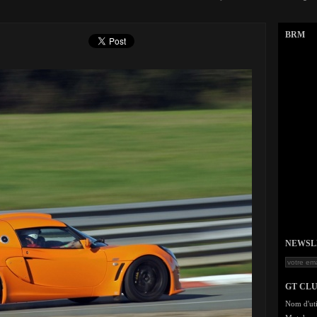
BRM
NEWSLET
GT CL
Nom d'uti