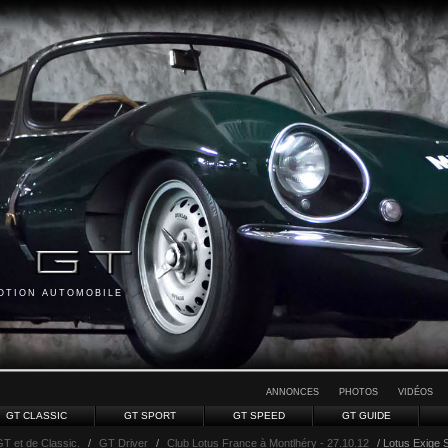
MOTION AUTOMOBILE
ANNONCES
PHOTOS
VIDÉOS
GT CLASSIC
GT SPORT
GT SPEED
GT GUIDE
GT et de Classic.
/
GT Driver
/
Club Lotus France à Montlhéry - 27.10.12
/ Lotus Exige S 