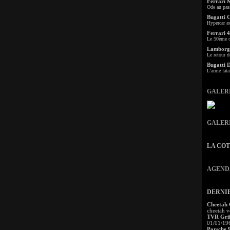
Ferrari 
Ode au pas
Bugatti 
Hypercar a
Ferrari 4
Le 50ème c
Lamborgh
Le retour d
Bugatti 
L'arme fata
GALER
GALER
LA CO
AGEND
DERNI
Cheetah
cheetah v
TVR Grif
01/01/19
Porsche 