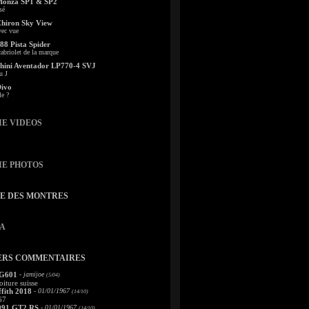
Monza SP1 & SP2
sé
Chiron Sky View
vec vue
88 Pista Spider
abriolet de la marque
ini Aventador LP770-4 SVJ
u J
Divo
le ?
IE VIDEOS
IE PHOTOS
TE DES MONTRES
A
ERS COMMENTAIRES
 G601
- jamijoe
(5/04)
oiture suisse
fith 2018
- 01/01/1967
(14/10)
67
991 GT2 RS
- 01/01/1967
(14/10)