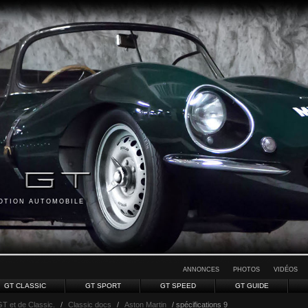
MOTION AUTOMOBILE
ANNONCES
PHOTOS
VIDÉOS
GT CLASSIC
GT SPORT
GT SPEED
GT GUIDE
GT et de Classic.
/
Classic docs
/
Aston Martin
/ spécifications 9