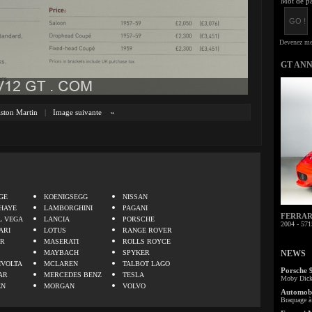
Mot de pa
GT AN
ston Martin
|
Image suivante
»
.
GE
KOENIGSEGG
NISSAN
HAYE
LAMBORGHINI
PAGANI
FERRARI 
L VEGA
LANCIA
PORSCHE
2004 - 571
ARI
LOTUS
RANGE ROVER
ER
MASERATI
ROLLS ROYCE
MAYBACH
SPYKER
NEWS
IVOLTA
MCLAREN
TALBOT LAGO
Porsche 
AR
MERCEDES BENZ
TESLA
Moby Dick 
EN
MORGAN
VOLVO
Automobi
Braquage à 