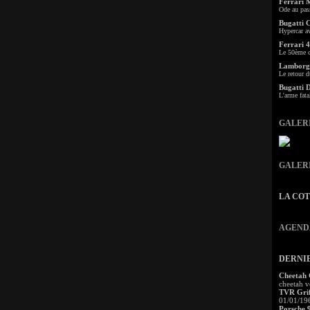
Ferrari 
Ode au pas
Bugatti 
Hypercar a
Ferrari 4
Le 50ème c
Lamborgh
Le retour d
Bugatti 
L'arme fata
GALER
GALER
LA CO
AGEND
DERNI
Cheetah
cheetah v
TVR Grif
01/01/19
Porsche 