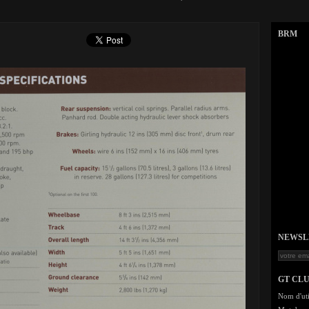
BRM
NEWSLET
GT CL
Nom d'uti