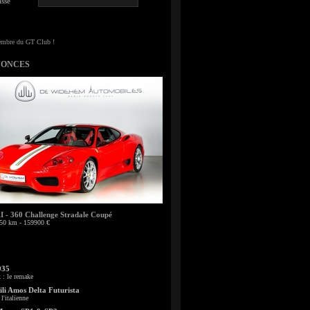
sse
NONCES
- 360 Challenge Stradale Coupé
50 km - 159900 €
935
: le remake
li Amos Delta Futurista
l'italienne