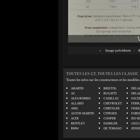
«
Image précédente
|
A
TOUTES LES GT, TOUTES LES CLASSIC
Toutes les infos sur les constructeurs et les modèles
ABARTH
BRISTOL
DELA
AC
BUGATTI
DELA
ALFA ROMEO
CADILLAC
FACE
ALLARD
CHEVROLET
FERR
AMG
CHRYSLER
FISK
ASTON MARTIN
CITROEN
FORD
AUDI
COOPER
ISO R
BENTLEY
DAIMLER
JAGU
BMW
DE TOMASO
JENS