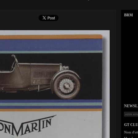
BRM
NEWSLET
GT CL
Nom d'uti