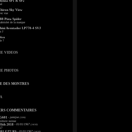
Monza SP1 & SP2
sé
Chiron Sky View
vec vue
88 Pista Spider
abriolet de la marque
ini Aventador LP770-4 SVJ
u J
Divo
le ?
IE VIDEOS
IE PHOTOS
TE DES MONTRES
A
ERS COMMENTAIRES
 G601
- jamijoe
(5/04)
oiture suisse
fith 2018
- 01/01/1967
(14/10)
67
991 GT2 RS
- 01/01/1967
(14/10)