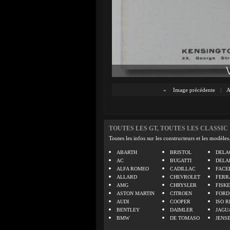
«
Image précédente
|
A
TOUTES LES GT, TOUTES LES CLASSIC
Toutes les infos sur les constructeurs et les modèles
ABARTH
BRISTOL
DELA
AC
BUGATTI
DELA
ALFA ROMEO
CADILLAC
FACE
ALLARD
CHEVROLET
FERR
AMG
CHRYSLER
FISK
ASTON MARTIN
CITROEN
FORD
AUDI
COOPER
ISO R
BENTLEY
DAIMLER
JAGU
BMW
DE TOMASO
JENS