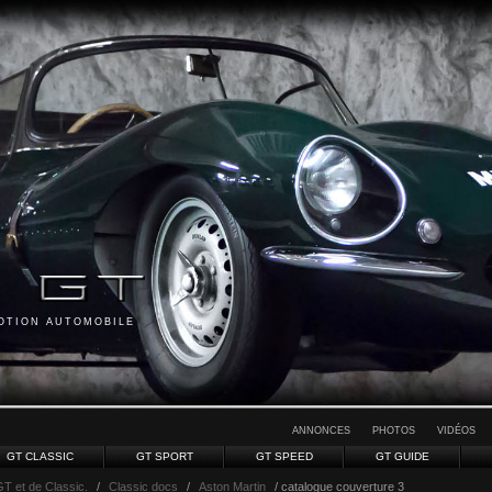
MOTION AUTOMOBILE
ANNONCES
PHOTOS
VIDÉOS
GT CLASSIC
GT SPORT
GT SPEED
GT GUIDE
GT et de Classic.
/
Classic docs
/
Aston Martin
/ catalogue couverture 3