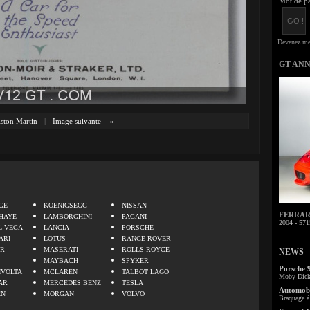
Mot de pa
GT AN
ston Martin
|
Image suivante
»
.
GE
KOENIGSEGG
NISSAN
FERRARI 
HAYE
LAMBORGHINI
PAGANI
2004 - 571
L VEGA
LANCIA
PORSCHE
ARI
LOTUS
RANGE ROVER
ER
MASERATI
ROLLS ROYCE
NEWS
MAYBACH
SPYKER
Porsche 
IVOLTA
MCLAREN
TALBOT LAGO
Moby Dick 
AR
MERCEDES BENZ
TESLA
Automobi
EN
MORGAN
VOLVO
Braquage à 