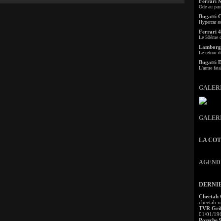
Ferrari 
Ode au pas
Bugatti 
Hypercar a
Ferrari 4
Le 50ème c
Lamborgh
Le retour d
Bugatti 
L'arme fata
GALER
GALER
LA CO
AGEND
DERNI
Cheetah
cheetah v
TVR Grif
01/01/19
Porsche 