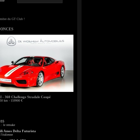
sse
NONCES
- 360 Challenge Stradale Coupé
50 km - 159900 €
935
: le remake
li Amos Delta Futurista
l'italienne