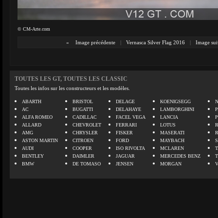
© CM-Arte.com
«
Image précédente
|
Vernasca Silver Flag 2016
|
Image sui
TOUTES LES GT, TOUTES LES CLASSIC
Toutes les infos sur les constructeurs et les modèles.
ABARTH
BRISTOL
DELAGE
KOENIGSEGG
N
AC
BUGATTI
DELAHAYE
LAMBORGHINI
P
ALFA ROMEO
CADILLAC
FACEL VEGA
LANCIA
ALLARD
CHEVROLET
FERRARI
LOTUS
AMG
CHRYSLER
FISKER
MASERATI
ASTON MARTIN
CITROEN
FORD
MAYBACH
AUDI
COOPER
ISO RIVOLTA
MCLAREN
BENTLEY
DAIMLER
JAGUAR
MERCEDES BENZ
BMW
DE TOMASO
JENSEN
MORGAN