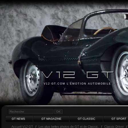
V12 GT.COM L'ÉMOTION AUTOMOBILE
GT NEWS
GT MAGAZINE
GT CLASSIC
GT SPORT
Accueil V12 GT
/
Les plus belles photos de GT et de Classic.
/
Classic Driver
/