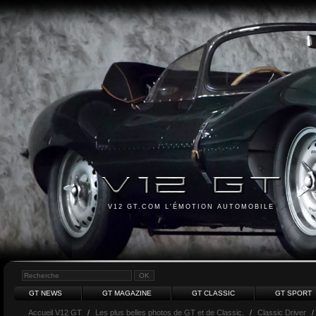
V12 GT.COM L'ÉMOTION AUTOMOBILE
GT NEWS
GT MAGAZINE
GT CLASSIC
GT SPORT
Accueil V12 GT
/
Les plus belles photos de GT et de Classic.
/
Classic Driver
/