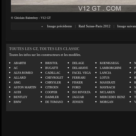
© Ghislain Balemboy - V12 GT
«
Image précédente
|
Raid Suisse-Paris 2012
|
Image suivan
TOUTES LES GT, TOUTES LES CLASSIC
Toutes les infos sur les constructeurs et les modèles.
ABARTH
BRISTOL
DELAGE
KOENIGSEGG
N
AC
BUGATTI
DELAHAYE
LAMBORGHINI
P
ALFA ROMEO
CADILLAC
FACEL VEGA
LANCIA
ALLARD
CHEVROLET
FERRARI
LOTUS
AMG
CHRYSLER
FISKER
MASERATI
ASTON MARTIN
CITROEN
FORD
MAYBACH
AUDI
COOPER
ISO RIVOLTA
MCLAREN
BENTLEY
DAIMLER
JAGUAR
MERCEDES BENZ
BMW
DE TOMASO
JENSEN
MORGAN