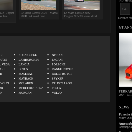
Mot de pa
22 - Jaguar
Le Mans Classic 2022 - Mazda
Le Mans Classic 2022 -
s face
787B 3/4 avant droit
Peugeot 905 3/4 avant droit
GT AN
.
GE
KOENIGSEGG
NISSAN
HAYE
LAMBORGHINI
PAGANI
L VEGA
LANCIA
PORSCHE
ARI
LOTUS
RANGE ROVER
ER
MASERATI
ROLLS ROYCE
MAYBACH
SPYKER
IVOLTA
MCLAREN
TALBOT LAGO
AR
MERCEDES BENZ
TESLA
FERRARI 
EN
MORGAN
VOLVO
2004 - 571
NEWS
Porsche 
Moby Dick 
Automobi
Braquage à 