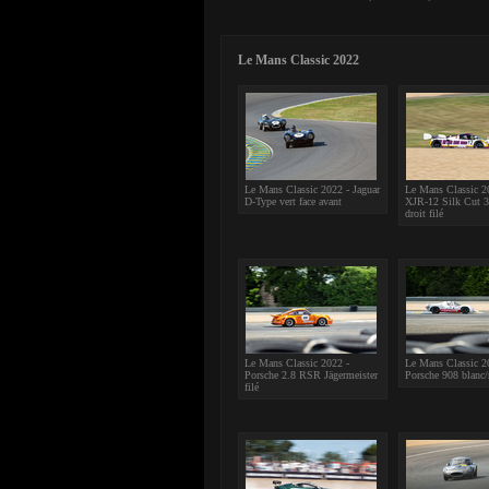
Le Mans Classic 2022
Le Mans Classic 2022 - Jaguar
Le Mans Classic 20
D-Type vert face avant
XJR-12 Silk Cut 3
droit filé
Le Mans Classic 2022 -
Le Mans Classic 2
Porsche 2.8 RSR Jägermeister
Porsche 908 blanc/
filé