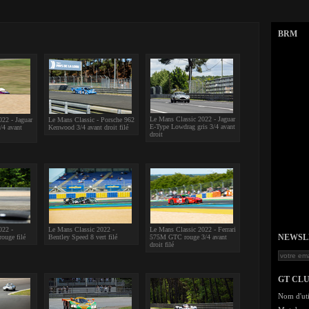
BRM
Le Mans Classic 2022 - Jaguar
22 - Jaguar
Le Mans Classic - Porsche 962
E-Type Lowdrag gris 3/4 avant
/4 avant
Kenwood 3/4 avant droit filé
droit
022 -
Le Mans Classic 2022 -
Le Mans Classic 2022 - Ferrari
NEWSLET
rouge filé
Bentley Speed 8 vert filé
575M GTC rouge 3/4 avant
droit filé
GT CL
Nom d'uti