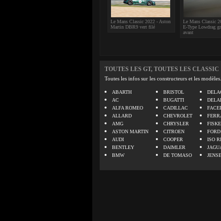
Le Mans Classic 2022 - Aston
Le Mans Classic 20
Martin DBR9 vert filé
E-Type Lowdrag gri
avant
TOUTES LES GT, TOUTES LES CLASSIC
Toutes les infos sur les constructeurs et les modèles
ABARTH
BRISTOL
DELA
AC
BUGATTI
DELA
ALFA ROMEO
CADILLAC
FACE
ALLARD
CHEVROLET
FERR
AMG
CHRYSLER
FISK
ASTON MARTIN
CITROEN
FORD
AUDI
COOPER
ISO R
BENTLEY
DAIMLER
JAGU
BMW
DE TOMASO
JENS