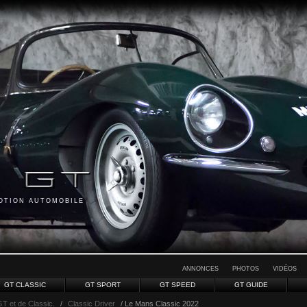
MOTION AUTOMOBILE
ANNONCES
PHOTOS
VIDÉOS
GT CLASSIC
GT SPORT
GT SPEED
GT GUIDE
GT et de Classic.
/
Classic Driver
/ Le Mans Classic 2022