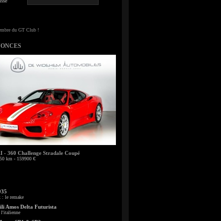
sse
NONCES
- 360 Challenge Stradale Coupé
50 km - 159900 €
935
: le remake
li Amos Delta Futurista
l'italienne