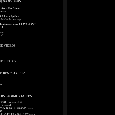
Monza SP1 & SP2
sé
Chiron Sky View
vec vue
88 Pista Spider
abriolet de la marque
ini Aventador LP770-4 SVJ
u J
Divo
le ?
IE VIDEOS
IE PHOTOS
TE DES MONTRES
A
ERS COMMENTAIRES
 G601
- jamijoe
(5/04)
oiture suisse
fith 2018
- 01/01/1967
(14/10)
67
991 GT2 RS
- 01/01/1967
(14/10)