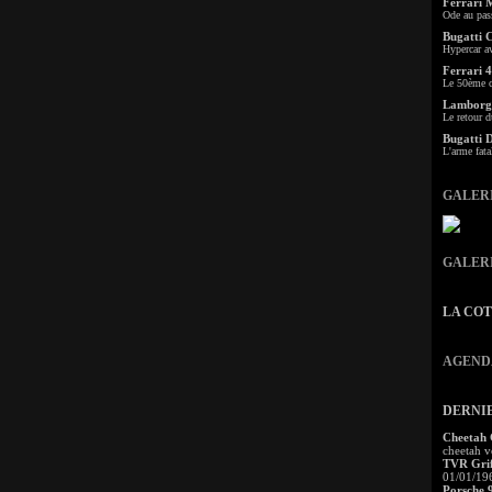
Ferrari 
Ode au pas
Bugatti 
Hypercar a
Ferrari 4
Le 50ème c
Lamborgh
Le retour d
Bugatti 
L'arme fata
GALER
GALER
LA CO
AGEND
DERNI
Cheetah
cheetah v
TVR Grif
01/01/19
Porsche 