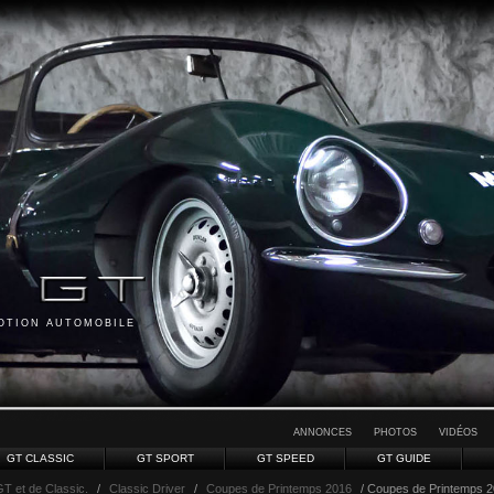
MOTION AUTOMOBILE
ANNONCES
PHOTOS
VIDÉOS
GT CLASSIC
GT SPORT
GT SPEED
GT GUIDE
GT et de Classic.
/
Classic Driver
/
Coupes de Printemps 2016
/ Coupes de Printemps 2