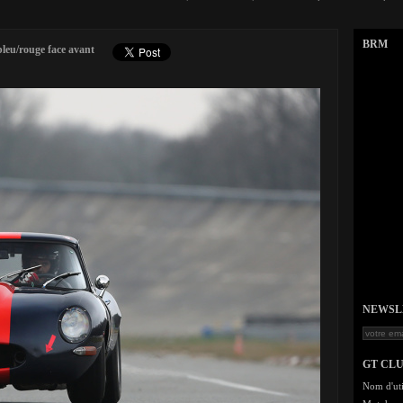
BRM
leu/rouge face avant
NEWSLET
GT CL
Nom d'uti