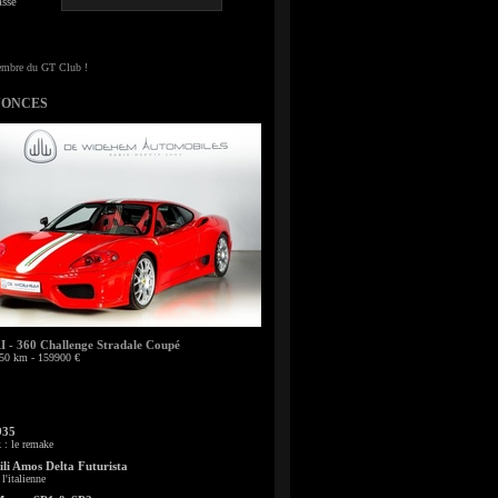
sse
NONCES
- 360 Challenge Stradale Coupé
50 km - 159900 €
935
: le remake
li Amos Delta Futurista
l'italienne