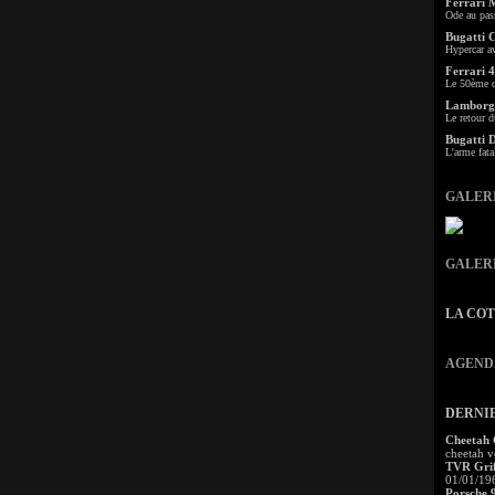
Ferrari 
Ode au pas
Bugatti 
Hypercar a
Ferrari 4
Le 50ème c
Lamborgh
Le retour d
Bugatti 
L'arme fata
GALER
GALER
LA CO
AGEND
DERNI
Cheetah
cheetah v
TVR Grif
01/01/19
Porsche 