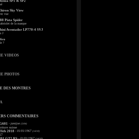
Monza SP1 & SP2
sé
Chiron Sky View
vec vue
88 Pista Spider
abriolet de la marque
ini Aventador LP770-4 SVJ
u J
Divo
le ?
IE VIDEOS
IE PHOTOS
TE DES MONTRES
A
ERS COMMENTAIRES
 G601
- jamijoe
(5/04)
oiture suisse
fith 2018
- 01/01/1967
(14/10)
67
991 GT2 RS
- 01/01/1967
(14/10)