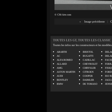
© CM-Arte.com
«
Image précédente
|
C
TOUTES LES GT, TOUTES LES CLASSIC
Toutes les infos sur les constructeurs et les modèles
ABARTH
BRISTOL
DELA
AC
BUGATTI
DELA
ALFA ROMEO
CADILLAC
FACE
ALLARD
CHEVROLET
FERR
AMG
CHRYSLER
FISK
ASTON MARTIN
CITROEN
FORD
AUDI
COOPER
ISO R
BENTLEY
DAIMLER
JAGU
BMW
DE TOMASO
JENS