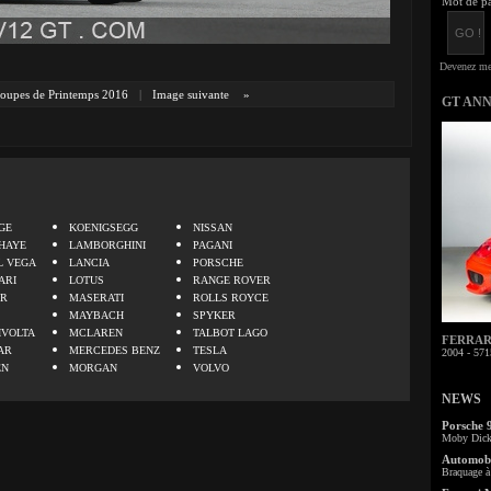
Mot de pa
oupes de Printemps 2016
|
Image suivante
»
GT AN
.
GE
KOENIGSEGG
NISSAN
HAYE
LAMBORGHINI
PAGANI
L VEGA
LANCIA
PORSCHE
ARI
LOTUS
RANGE ROVER
ER
MASERATI
ROLLS ROYCE
MAYBACH
SPYKER
IVOLTA
MCLAREN
TALBOT LAGO
FERRARI 
AR
MERCEDES BENZ
TESLA
2004 - 571
EN
MORGAN
VOLVO
NEWS
Porsche 
Moby Dick 
Automobi
Braquage à 