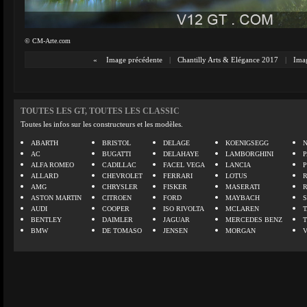
© CM-Arte.com
«
Image précédente
|
Chantilly Arts & Elégance 2017
|
Imag
TOUTES LES GT, TOUTES LES CLASSIC
Toutes les infos sur les constructeurs et les modèles.
ABARTH
BRISTOL
DELAGE
KOENIGSEGG
N
AC
BUGATTI
DELAHAYE
LAMBORGHINI
P
ALFA ROMEO
CADILLAC
FACEL VEGA
LANCIA
ALLARD
CHEVROLET
FERRARI
LOTUS
AMG
CHRYSLER
FISKER
MASERATI
ASTON MARTIN
CITROEN
FORD
MAYBACH
AUDI
COOPER
ISO RIVOLTA
MCLAREN
BENTLEY
DAIMLER
JAGUAR
MERCEDES BENZ
BMW
DE TOMASO
JENSEN
MORGAN