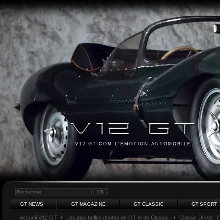
V12 GT.COM L'ÉMOTION AUTOMOBILE
GT NEWS
GT MAGAZINE
GT CLASSIC
GT SPORT
Accueil V12 GT
/
Les plus belles photos de GT et de Classic.
/
Classic Driver
/