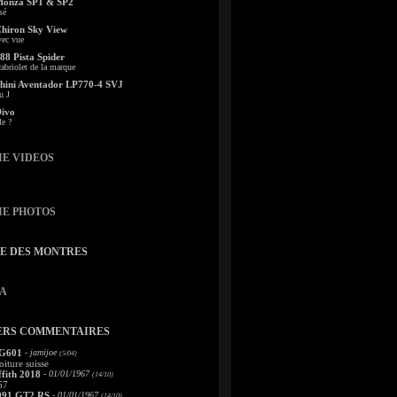
Monza SP1 & SP2
sé
Chiron Sky View
vec vue
88 Pista Spider
abriolet de la marque
ini Aventador LP770-4 SVJ
u J
Divo
le ?
IE VIDEOS
IE PHOTOS
TE DES MONTRES
A
ERS COMMENTAIRES
 G601
- jamijoe
(5/04)
oiture suisse
fith 2018
- 01/01/1967
(14/10)
67
991 GT2 RS
- 01/01/1967
(14/10)