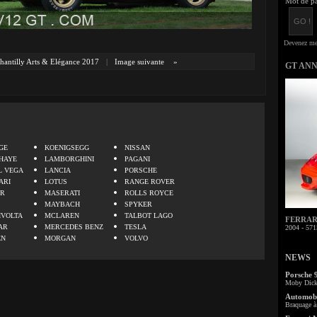
Mot de pa
hantilly Arts & Elégance 2017
|
Image suivante
»
GT AN
.
GE
KOENIGSEGG
NISSAN
HAYE
LAMBORGHINI
PAGANI
L VEGA
LANCIA
PORSCHE
ARI
LOTUS
RANGE ROVER
ER
MASERATI
ROLLS ROYCE
MAYBACH
SPYKER
IVOLTA
MCLAREN
TALBOT LAGO
FERRARI 
AR
MERCEDES BENZ
TESLA
2004 - 571
EN
MORGAN
VOLVO
NEWS
Porsche 
Moby Dick 
Automobi
Braquage à 