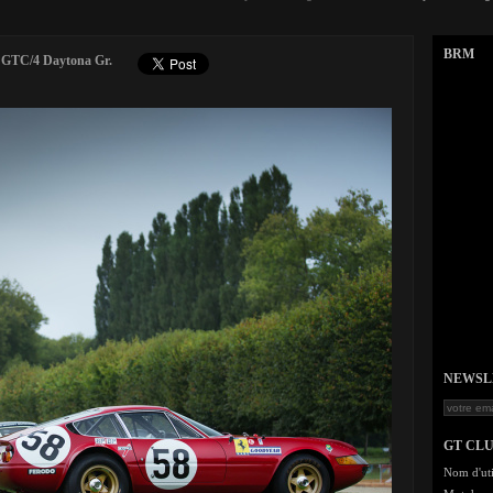
BRM
65 GTC/4 Daytona Gr.
NEWSLET
GT CL
Nom d'uti