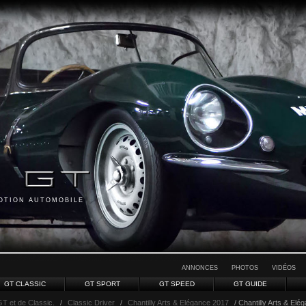
MOTION AUTOMOBILE
ANNONCES
PHOTOS
VIDÉOS
GT CLASSIC
GT SPORT
GT SPEED
GT GUIDE
GT et de Classic.
/
Classic Driver
/
Chantilly Arts & Elégance 2017
/ Chantilly Arts & Elé