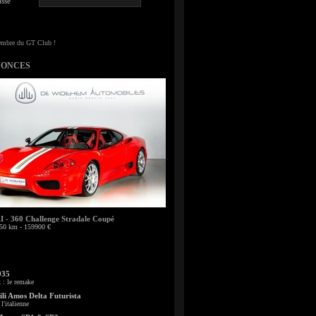
sse
NONCES
- 360 Challenge Stradale Coupé
50 km - 159900 €
935
: le remake
li Amos Delta Futurista
l'italienne