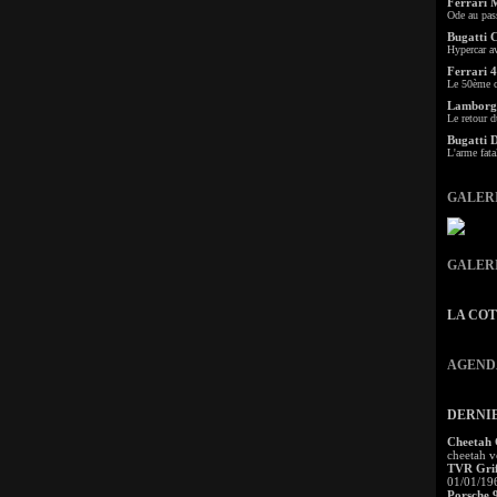
Ferrari 
Ode au pas
Bugatti 
Hypercar a
Ferrari 4
Le 50ème c
Lamborgh
Le retour d
Bugatti 
L'arme fata
GALER
GALER
LA CO
AGEND
DERNI
Cheetah
cheetah v
TVR Grif
01/01/19
Porsche 