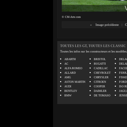
© CM-Arte.com
«
Image précédente
|
C
TOUTES LES GT, TOUTES LES CLASSIC
Toutes les infos sur les constructeurs et les modèles
ABARTH
BRISTOL
DELA
AC
BUGATTI
DELA
ALFA ROMEO
CADILLAC
FACE
ALLARD
CHEVROLET
FERR
AMG
CHRYSLER
FISK
ASTON MARTIN
CITROEN
FORD
AUDI
COOPER
ISO R
BENTLEY
DAIMLER
JAGU
BMW
DE TOMASO
JENS