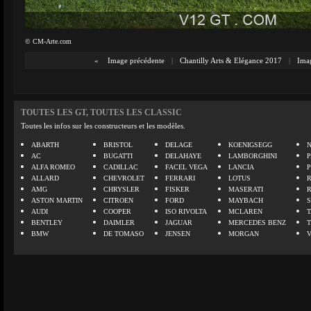
© CM-Arte.com
«
Image précédente
|
Chantilly Arts & Elégance 2017
|
Imag
TOUTES LES GT, TOUTES LES CLASSIC
Toutes les infos sur les constructeurs et les modèles.
ABARTH
BRISTOL
DELAGE
KOENIGSEGG
N
AC
BUGATTI
DELAHAYE
LAMBORGHINI
P
ALFA ROMEO
CADILLAC
FACEL VEGA
LANCIA
ALLARD
CHEVROLET
FERRARI
LOTUS
AMG
CHRYSLER
FISKER
MASERATI
ASTON MARTIN
CITROEN
FORD
MAYBACH
AUDI
COOPER
ISO RIVOLTA
MCLAREN
BENTLEY
DAIMLER
JAGUAR
MERCEDES BENZ
BMW
DE TOMASO
JENSEN
MORGAN