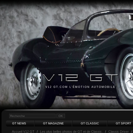
V12 GT.COM L'ÉMOTION AUTOMOBILE
GT NEWS
GT MAGAZINE
GT CLASSIC
GT SPORT
Accueil V12 GT
/
Les plus belles photos de GT et de Classic.
/
Classic Driver
/