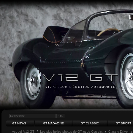
V12 GT.COM L'ÉMOTION AUTOMOBILE
GT NEWS
GT MAGAZINE
GT CLASSIC
GT SPORT
Accueil V12 GT
/
Les plus belles photos de GT et de Classic.
/
Classic Driver
/