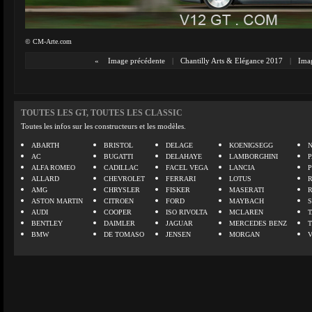
© CM-Arte.com
«
Image précédente
|
Chantilly Arts & Elégance 2017
|
Imag
TOUTES LES GT, TOUTES LES CLASSIC
Toutes les infos sur les constructeurs et les modèles.
ABARTH
BRISTOL
DELAGE
KOENIGSEGG
N
AC
BUGATTI
DELAHAYE
LAMBORGHINI
P
ALFA ROMEO
CADILLAC
FACEL VEGA
LANCIA
ALLARD
CHEVROLET
FERRARI
LOTUS
AMG
CHRYSLER
FISKER
MASERATI
ASTON MARTIN
CITROEN
FORD
MAYBACH
AUDI
COOPER
ISO RIVOLTA
MCLAREN
BENTLEY
DAIMLER
JAGUAR
MERCEDES BENZ
BMW
DE TOMASO
JENSEN
MORGAN