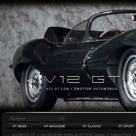
V12 GT.COM L'ÉMOTION AUTOMOBILE
GT NEWS
GT MAGAZINE
GT CLASSIC
GT SPORT
Accueil V12 GT
/
Les plus belles photos de GT et de Classic.
/
Classic Driver
/