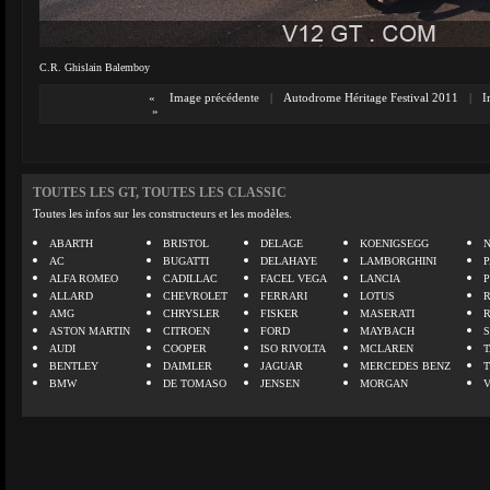
C.R. Ghislain Balemboy
«
Image précédente
|
Autodrome Héritage Festival 2011
|
I
»
TOUTES LES GT, TOUTES LES CLASSIC
Toutes les infos sur les constructeurs et les modèles.
ABARTH
BRISTOL
DELAGE
KOENIGSEGG
N
AC
BUGATTI
DELAHAYE
LAMBORGHINI
P
ALFA ROMEO
CADILLAC
FACEL VEGA
LANCIA
ALLARD
CHEVROLET
FERRARI
LOTUS
AMG
CHRYSLER
FISKER
MASERATI
ASTON MARTIN
CITROEN
FORD
MAYBACH
AUDI
COOPER
ISO RIVOLTA
MCLAREN
BENTLEY
DAIMLER
JAGUAR
MERCEDES BENZ
BMW
DE TOMASO
JENSEN
MORGAN