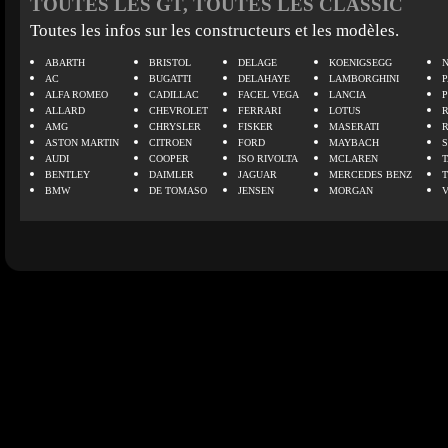
TOUTES LES GT, TOUTES LES CLASSIC
Toutes les infos sur les constructeurs et les modèles.
ABARTH
BRISTOL
DELAGE
KOENIGSEGG
N
AC
BUGATTI
DELAHAYE
LAMBORGHINI
P
ALFA ROMEO
CADILLAC
FACEL VEGA
LANCIA
ALLARD
CHEVROLET
FERRARI
LOTUS
AMG
CHRYSLER
FISKER
MASERATI
ASTON MARTIN
CITROEN
FORD
MAYBACH
AUDI
COOPER
ISO RIVOLTA
MCLAREN
BENTLEY
DAIMLER
JAGUAR
MERCEDES BENZ
BMW
DE TOMASO
JENSEN
MORGAN