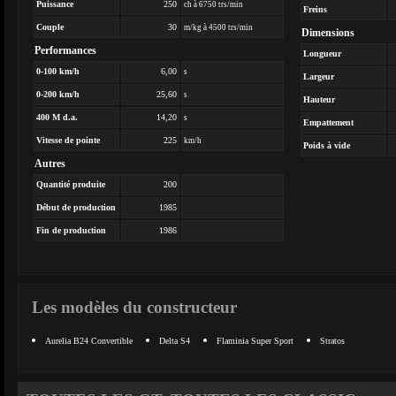
Puissance
250
ch à 6750 trs/min
Freins
Couple
30
m/kg à 4500 trs/min
Dimensions
Performances
Longueur
0-100 km/h
6,00
s
Largeur
0-200 km/h
25,60
s
Hauteur
400 M d.a.
14,20
s
Empattement
Vitesse de pointe
225
km/h
Poids à vide
Autres
Quantité produite
200
Début de production
1985
Fin de production
1986
Les modèles du constructeur
Aurelia B24 Convertible
Delta S4
Flaminia Super Sport
Stratos