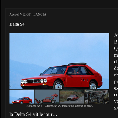
Accueil V12 GT
-
LANCIA
Delta S4
A
B
Q
m
c
d
r
e
c
v
4 images sur 4 - Cliquez sur une image pour afficher le zoom.
g
la Delta S4 vit le jour…