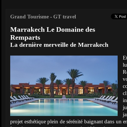
Grand Tourisme
-
GT travel
Marrakech Le Domaine des
Remparts
La dernière merveille de Marrakech
E
l
R
v
c
c
i
j
j
projet esthétique plein de sérénité baignant dans un