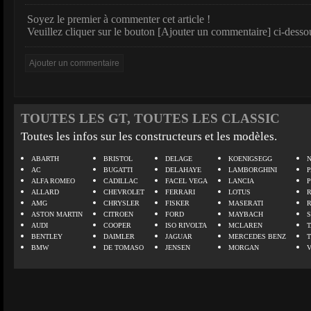
Soyez le premier à commenter cet article !
Veuillez cliquer sur le bouton [Ajouter un commentaire] ci-desso
TOUTES LES GT, TOUTES LES CLASSIC
Toutes les infos sur les constructeurs et les modèles.
ABARTH
BRISTOL
DELAGE
KOENIGSEGG
N
AC
BUGATTI
DELAHAYE
LAMBORGHINI
P
ALFA ROMEO
CADILLAC
FACEL VEGA
LANCIA
ALLARD
CHEVROLET
FERRARI
LOTUS
AMG
CHRYSLER
FISKER
MASERATI
ASTON MARTIN
CITROEN
FORD
MAYBACH
AUDI
COOPER
ISO RIVOLTA
MCLAREN
BENTLEY
DAIMLER
JAGUAR
MERCEDES BENZ
BMW
DE TOMASO
JENSEN
MORGAN