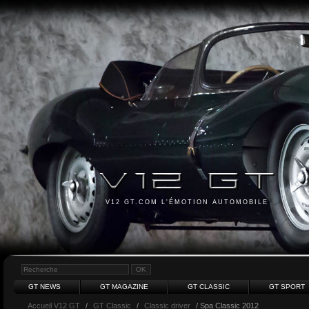
V12 GT.COM L'ÉMOTION AUTOMOBILE
GT NEWS
GT MAGAZINE
GT CLASSIC
GT SPORT
Accueil V12 GT
/
GT Classic
/
Classic driver
/ Spa Classic 2012