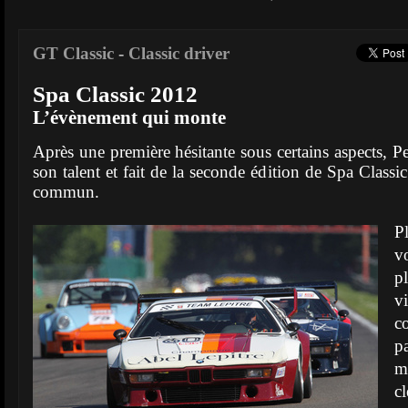
GT Classic
-
Classic driver
Spa Classic 2012
L’évènement qui monte
Après une première hésitante sous certains aspects, P
son talent et fait de la seconde édition de Spa Class
commun.
P
v
p
v
c
p
m
c