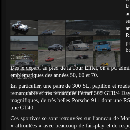
la
a
su
a
R
p
b
Classic.
Dès le départ, au pied de la Tour Eiffel, on a pu adm
CM-Arte.com
emblématiques des années 50, 60 et 70.
">
CM-Arte.com
En particulier, une paire de 300 SL, papillon et road
">
remarquable et très remarquée Ferrari 365 GTB/4 Da
12 images sur 30 - Cliquez sur une image pour afficher le zoom.
magnifiques, de très belles Porsche 911 dont une R
une GT40.
Ces sportives se sont retrouvées sur l’anneau de Mont
« affrontées » avec beaucoup de fair-play et de respe