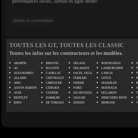
performances racées, surtout en ligne droite!
TOUTES LES GT, TOUTES LES CLASSIC
Toutes les infos sur les constructeurs et les modèles.
ABARTH
BRISTOL
DELAGE
KOENIGSEGG
N
AC
BUGATTI
DELAHAYE
LAMBORGHINI
P
ALFA ROMEO
CADILLAC
FACEL VEGA
LANCIA
ALLARD
CHEVROLET
FERRARI
LOTUS
AMG
CHRYSLER
FISKER
MASERATI
ASTON MARTIN
CITROEN
FORD
MAYBACH
AUDI
COOPER
ISO RIVOLTA
MCLAREN
BENTLEY
DAIMLER
JAGUAR
MERCEDES BENZ
BMW
DE TOMASO
JENSEN
MORGAN