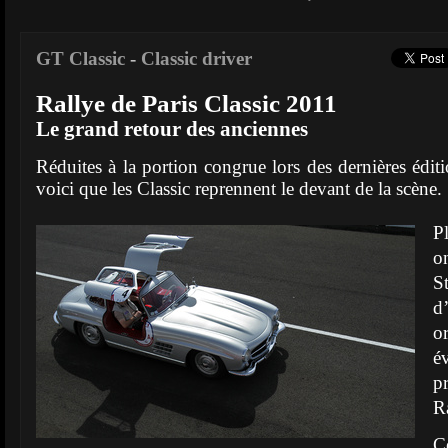
GT Classic
-
Classic driver
Rallye de Paris Classic 2011
Le grand retour des anciennes
Réduites à la portion congrue lors des dernières édit
voici que les Classic reprennent le devant de la scène.
P
CM-Arte.com
o
">
CM-Arte.com
S
">
d
o
é
p
Ra
C