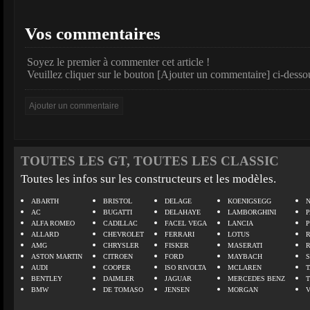
Vos commentaires
Soyez le premier à commenter cet article !
Veuillez cliquer sur le bouton [Ajouter un commentaire] ci-desso
TOUTES LES GT, TOUTES LES CLASSIC
Toutes les infos sur les constructeurs et les modèles.
ABARTH
BRISTOL
DELAGE
KOENIGSEGG
N
AC
BUGATTI
DELAHAYE
LAMBORGHINI
P
ALFA ROMEO
CADILLAC
FACEL VEGA
LANCIA
ALLARD
CHEVROLET
FERRARI
LOTUS
AMG
CHRYSLER
FISKER
MASERATI
ASTON MARTIN
CITROEN
FORD
MAYBACH
AUDI
COOPER
ISO RIVOLTA
MCLAREN
BENTLEY
DAIMLER
JAGUAR
MERCEDES BENZ
BMW
DE TOMASO
JENSEN
MORGAN