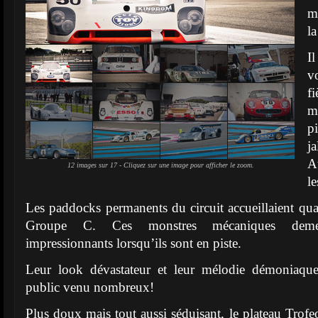
m
la
I
v
f
m
p
j
A
12 images sur 17 - Cliquez sur une image pour afficher le zoom.
le
Les paddocks permanents du circuit accueillaient qua
Groupe C. Ces monstres mécaniques demeu
impressionnants lorsqu’ils sont en piste.
Leur look dévastateur et leur mélodie démoniaque 
public venu nombreux!
Plus doux mais tout aussi séduisant, le plateau Trofe