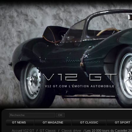
V12 GT.COM L'ÉMOTION AUTOMOBILE
GT NEWS
GT MAGAZINE
GT CLASSIC
GT SPORT
Accueil V12 GT
/
GT Classic
/
Classic driver
/ Les 10 000 tours du Castellet 2