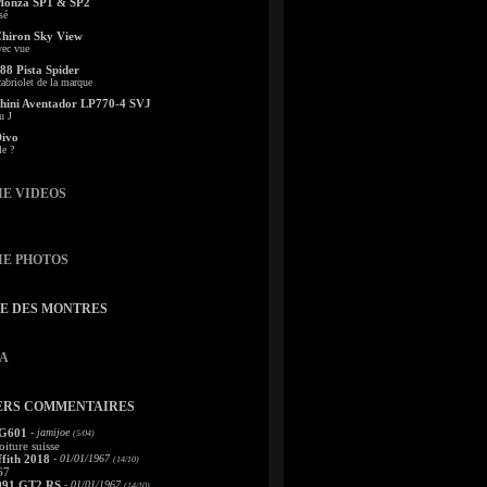
Monza SP1 & SP2
sé
Chiron Sky View
vec vue
88 Pista Spider
abriolet de la marque
ini Aventador LP770-4 SVJ
u J
Divo
le ?
IE VIDEOS
IE PHOTOS
TE DES MONTRES
A
ERS COMMENTAIRES
 G601
- jamijoe
(5/04)
oiture suisse
fith 2018
- 01/01/1967
(14/10)
67
991 GT2 RS
- 01/01/1967
(14/10)