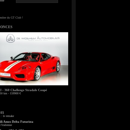
sse
NONCES
- 360 Challenge Stradale Coupé
50 km - 159900 €
935
: le remake
li Amos Delta Futurista
l'italienne