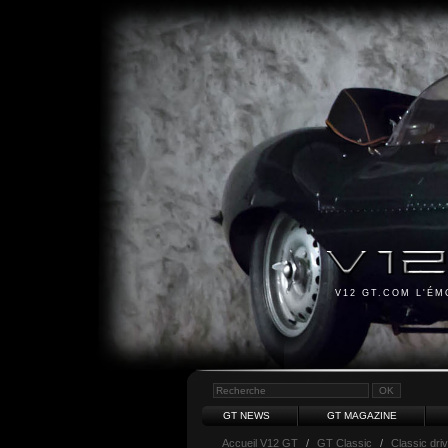
V12 GT.COM L'É
GT NEWS
GT MAGAZINE
Accueil V12 GT
/
GT Classic
/
Classic dri