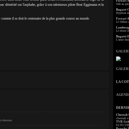
Ferrari 
Ode au pas
as démérité sur l'asphalte, grâce à son talentueux pilote Beat Eggimann et la
Bugatti 
Hypercar a
 comme il se doit le centenaire de la plus grande course au monde.
Ferrari 4
Le 50ème c
Lamborgh
Le retour d
Bugatti 
L'arme fata
GALER
GALER
LA CO
AGEND
DERNI
Cheetah
cheetah v
ci-dessous.
TVR Grif
01/01/19
Porsche 