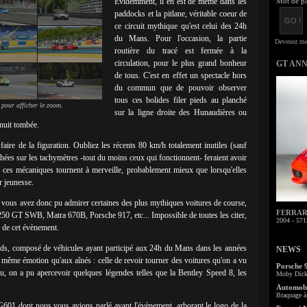
Evidemment, il en est de même dans les
Mot de pa
paddocks et la pitlane, véritable coeur de
ce circuit mythique qu'est celui des 24h
du Mans. Pour l'occasion, la partie
routière du tracé est fermée à la
circulation, pour le plus grand bonheur
GT AN
de tous. C'est en effet un spectacle hors
du commun que de pouvoir observer
tous ces bolides filer pieds au planché
 pour afficher le zoom.
sur la ligne droite des Hunaudières ou
 nuit tombée.
faire de la figuration. Oubliez les récents 80 km/h totalement inutiles (sauf
ffichées sur les tachymètres -tout du moins ceux qui fonctionnent- feraient avoir
s ces mécaniques tournent à merveille, probablement mieux que lorsqu'elles
ur jeunesse.
t, vous avez donc pu admirer certaines des plus mythiques voitures de course,
FERRARI 
i 250 GT SWB, Matra 670B, Porsche 917, etc... Impossible de toutes les citer,
2004 - 571
s de cet évènement.
ds, composé de véhicules ayant participé aux 24h du Mans dans les années
NEWS
 même émotion qu'aux aînés : celle de revoir tourner des voitures qu'on a vu
Porsche 
au, on a pu apercevoir quelques légendes telles que la Bentley Speed 8, les
Moby Dick 
Automobi
Braquage à 
h G601 dont nous vous avions parlé avant l'évènement, arborant le logo de la