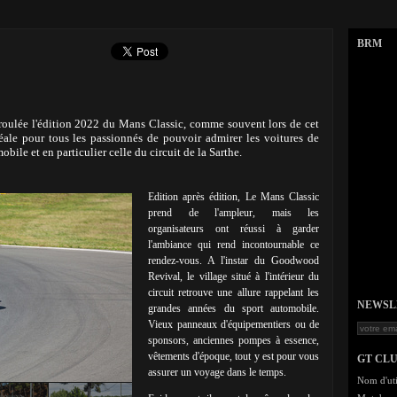
BRM
éroulée l'édition 2022 du Mans Classic, comme souvent lors de cet
déale pour tous les passionnés de pouvoir admirer les voitures de
obile et en particulier celle du circuit de la Sarthe.
Edition après édition, Le Mans Classic
prend de l'ampleur, mais les
organisateurs ont réussi à garder
l'ambiance qui rend incontournable ce
rendez-vous. A l'instar du Goodwood
Revival, le village situé à l'intérieur du
circuit retrouve une allure rappelant les
NEWSLET
grandes années du sport automobile.
Vieux panneaux d'équipementiers ou de
sponsors, anciennes pompes à essence,
vêtements d'époque, tout y est pour vous
GT CL
assurer un voyage dans le temps.
Nom d'uti