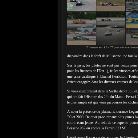
12 images sur 12 - Cliquez sur une image
disparaître dans la forêt de Mulsanne une fois la
Sur la piste, les pilotes ne sont pas venus pour 
pour les finances de l'Etat...), ici les vitesses a
une crise cardiaque à Chantal Perrichon. Toute
étaient engagées dans les diverses courses de le
Si vous étiez présent dans la Sarthe début Juille
qui ont fait l'Histoire des 24h du Mans : Ferrar
le plus simple est que vous parcouriez les cliché
A noter la présence du plateau Endurance Legen
'90 et 2000. De quoi procurer aux plus jeunes la
courir étant jeune. Au sein de ce superbe plate
Porsche 962 ou encore la Ferrari 333 SP.
C'était aussi l'occasion de retrouver la Cheeta