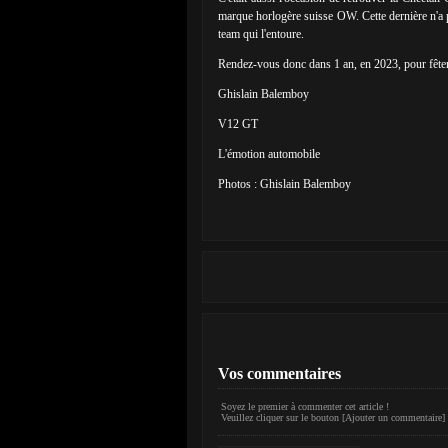
marque horlogère suisse OW. Cette dernière n'a p
team qui l'entoure.
Rendez-vous donc dans 1 an, en 2023, pour fêter
Ghislain Balemboy
V12 GT
L'émotion automobile
Photos : Ghislain Balemboy
Vos commentaires
Soyez le premier à commenter cet article !
Veuillez cliquer sur le bouton [Ajouter un commentaire] 