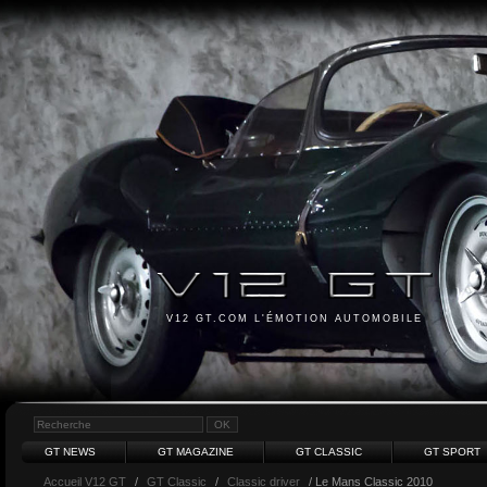
V12 GT.COM L'ÉMOTION AUTOMOBILE
GT NEWS
GT MAGAZINE
GT CLASSIC
GT SPORT
Accueil V12 GT
/
GT Classic
/
Classic driver
/ Le Mans Classic 2010