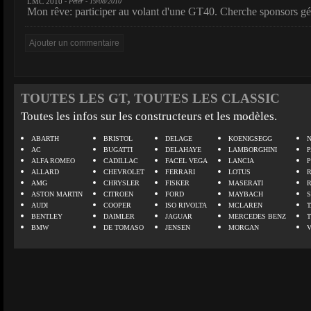
LMC 2010
- Peter - 19/08/2010
Mon rêve: participer au volant d'une GT40. Cherche sponsors gé
TOUTES LES GT, TOUTES LES CLASSIC
Toutes les infos sur les constructeurs et les modèles.
ABARTH
BRISTOL
DELAGE
KOENIGSEGG
N
AC
BUGATTI
DELAHAYE
LAMBORGHINI
P
ALFA ROMEO
CADILLAC
FACEL VEGA
LANCIA
ALLARD
CHEVROLET
FERRARI
LOTUS
AMG
CHRYSLER
FISKER
MASERATI
ASTON MARTIN
CITROEN
FORD
MAYBACH
AUDI
COOPER
ISO RIVOLTA
MCLAREN
BENTLEY
DAIMLER
JAGUAR
MERCEDES BENZ
BMW
DE TOMASO
JENSEN
MORGAN