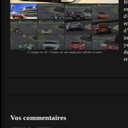
f
e
d
e
d
i
y
d
12 images sur 30 - Cliquez sur une image pour afficher le zoom.
er
Vos commentaires