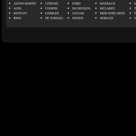
ASTON MARTIN
CITROEN
FORD
MAYBACH
AUDI
COOPER
ISO RIVOLTA
MCLAREN
BENTLEY
DAIMLER
JAGUAR
MERCEDES BENZ
BMW
DE TOMASO
JENSEN
MORGAN