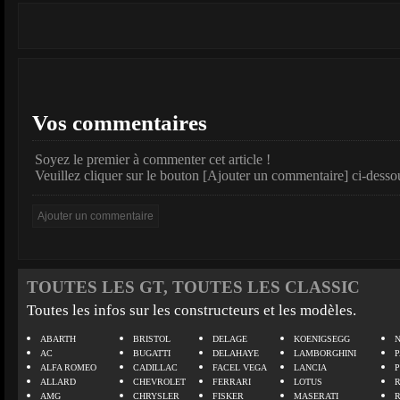
Vos commentaires
Soyez le premier à commenter cet article !
Veuillez cliquer sur le bouton [Ajouter un commentaire] ci-desso
TOUTES LES GT, TOUTES LES CLASSIC
Toutes les infos sur les constructeurs et les modèles.
ABARTH
BRISTOL
DELAGE
KOENIGSEGG
N
AC
BUGATTI
DELAHAYE
LAMBORGHINI
P
ALFA ROMEO
CADILLAC
FACEL VEGA
LANCIA
ALLARD
CHEVROLET
FERRARI
LOTUS
AMG
CHRYSLER
FISKER
MASERATI