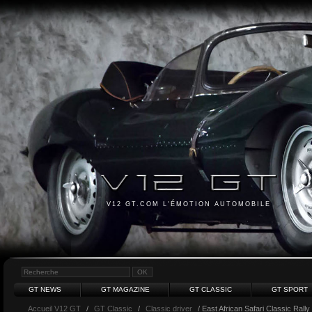
V12 GT.COM L'ÉMOTION AUTOMOBILE
GT NEWS
GT MAGAZINE
GT CLASSIC
GT SPORT
Accueil V12 GT
/
GT Classic
/
Classic driver
/ East African Safari Classic Rall