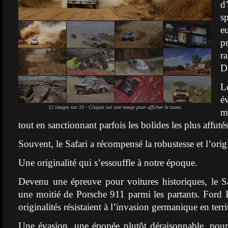
d
s
e
p
r
D
L
é
12 images sur 33 - Cliquez sur une image pour afficher le zoom.
m
tout en sanctionnant parfois les bolides les plus affutés
Souvent, le Safari a récompensé la robustesse et l’origi
Une originalité qui s’essouffle à notre époque.
Devenu une épreuve pour voitures historiques, le S
une moitié de Porsche 911 parmi les partants. Ford E
originalités résistaient à l’invasion germanique en territ
Une évasion, une épopée plutôt déraisonnable, pour