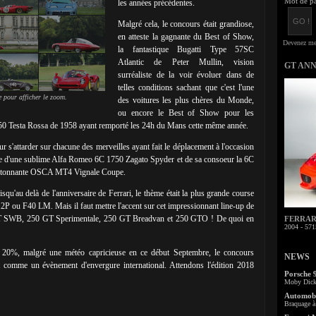
Mot de pa
les années précédentes.
Malgré cela, le concours était grandiose,
en atteste la gagnante du Best of Show,
la fantastique Bugatti Type 57SC
Atlantic de Peter Mullin, vision
GT AN
surréaliste de la voir évoluer dans de
telles conditions sachant que c'est l'une
 pour afficher le zoom.
des voitures les plus chères du Monde,
ou encore le Best of Show pour les
 250 Testa Rossa de 1958 ayant remporté les 24h du Mans cette même année.
 s'attarder sur chacune des merveilles ayant fait le déplacement à l'occasion
e d'une sublime Alfa Romeo 6C 1750 Zagato Spyder et de sa consoeur la 6C
'étonnante OSCA MT4 Vignale Coupe.
isqu'au delà de l'anniversaire de Ferrari, le thème était la plus grande course
 ou F40 LM. Mais il faut mettre l'accent sur cet impressionnant line-up de
GT SWB, 250 GT Sperimentale, 250 GT Breadvan et 250 GTO ! De quoi en
FERRARI 
2004 - 571
 20%, malgré une météo capricieuse en ce début Septembre, le concours
NEWS
t comme un évènement d'envergure international. Attendons l'édition 2018
Porsche 
Moby Dick 
Automobi
Braquage à 