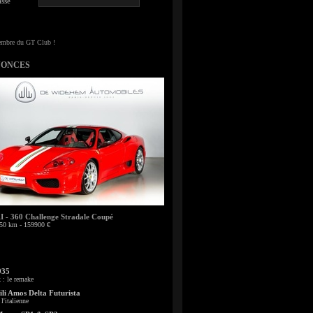
sse
NONCES
- 360 Challenge Stradale Coupé
50 km - 159900 €
935
: le remake
li Amos Delta Futurista
l'italienne