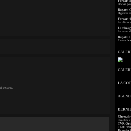
Ferrari 
Ode au pas
Bugatti 
Hypercar a
Ferrari 4
Le 50ème c
Lamborgh
Le retour d
Bugatti 
L'arme fata
GALER
GALER
LA CO
ci-dessous.
AGEND
DERNI
Cheetah
cheetah v
TVR Grif
01/01/19
.
Porsche 