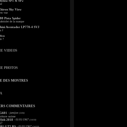
Monza SP1 & SP2
sé
Chiron Sky View
vec vue
88 Pista Spider
abriolet de la marque
ini Aventador LP770-4 SVJ
u J
Divo
le ?
IE VIDEOS
IE PHOTOS
TE DES MONTRES
A
ERS COMMENTAIRES
 G601
- jamijoe
(5/04)
oiture suisse
fith 2018
- 01/01/1967
(14/10)
67
991 GT2 RS
- 01/01/1967
(14/10)