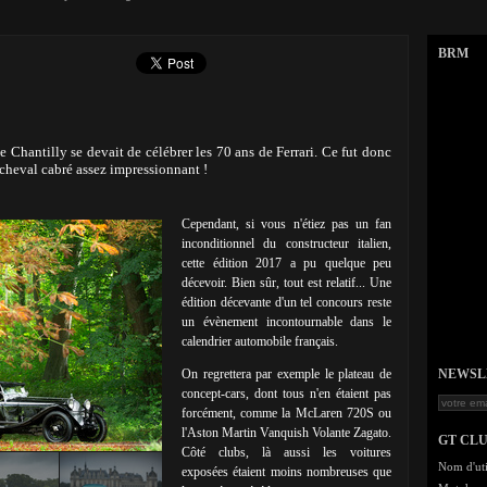
BRM
Chantilly se devait de célébrer les 70 ans de Ferrari. Ce fut donc
cheval cabré assez impressionnant !
Cependant, si vous n'étiez pas un fan
inconditionnel du constructeur italien,
cette édition 2017 a pu quelque peu
décevoir. Bien sûr, tout est relatif... Une
édition décevante d'un tel concours reste
un évènement incontournable dans le
calendrier automobile français.
On regrettera par exemple le plateau de
NEWSLET
concept-cars, dont tous n'en étaient pas
forcément, comme la McLaren 720S ou
l'Aston Martin Vanquish Volante Zagato.
GT CL
Côté clubs, là aussi les voitures
Nom d'uti
exposées étaient moins nombreuses que