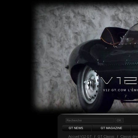
V12 GT.COM L'É
GT NEWS
GT MAGAZINE
Accueil V12 GT
/
GT Classic
/
Classic dri