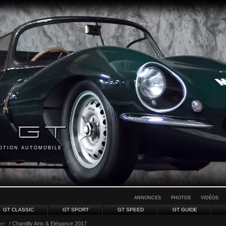
MOTION AUTOMOBILE
ANNONCES
PHOTOS
VIDÉOS
GT CLASSIC
GT SPORT
GT SPEED
GT GUIDE
ver
/ Chantilly Arts & Elégance 2017