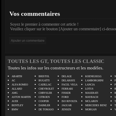
Vos commentaires
Soyez le premier à commenter cet article !
Veuillez cliquer sur le bouton [Ajouter un commentaire] ci-desso
TOUTES LES GT, TOUTES LES CLASSIC
Toutes les infos sur les constructeurs et les modèles.
ABARTH
BRISTOL
DELAGE
KOENIGSEGG
N
AC
BUGATTI
DELAHAYE
LAMBORGHINI
P
ALFA ROMEO
CADILLAC
FACEL VEGA
LANCIA
ALLARD
CHEVROLET
FERRARI
LOTUS
AMG
CHRYSLER
FISKER
MASERATI
ASTON MARTIN
CITROEN
FORD
MAYBACH
AUDI
COOPER
ISO RIVOLTA
MCLAREN
BENTLEY
DAIMLER
JAGUAR
MERCEDES BENZ
BMW
DE TOMASO
JENSEN
MORGAN