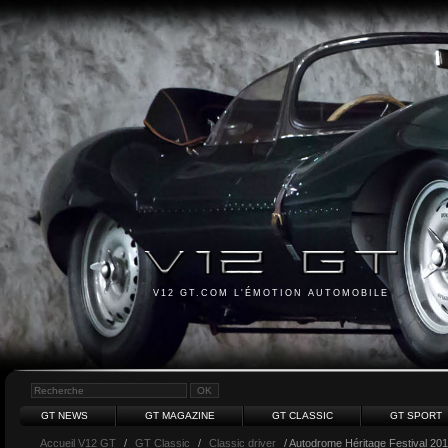
V12 GT.COM L'ÉMOTION AUTOMOBILE
GT NEWS
GT MAGAZINE
GT CLASSIC
GT SPORT
Accueil V12 GT
/
GT Classic
/
Classic driver
/ Autodrome Héritage Festival 20