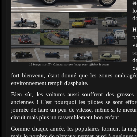
é
l
d
H
p
v
s
d
12 images sur 17 - Cliquez sur une image pour afficher le zoom.
S
fort bienvenu, étant donné que les zones ombragées
environnement rempli d'asphalte.
Bien sûr, les voitures aussi souffrent des grosses 
anciennes ! C'est pourquoi les pilotes se sont effo
journée de faire un peu de vitesse, même si le meetin
circuit mais plus un rassemblement bon enfant.
Comme chaque année, les populaires forment la maje
mais le nombre de plateaux permet aussi à quelques vo