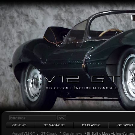
V12 GT.COM L'ÉMOTION AUTOMOBILE
GT NEWS
GT MAGAZINE
GT CLASSIC
GT SPORT
Accueil V12 GT
/
GT Classic
/
Classic news
/ Sir Stirling Moss victime d'un acci