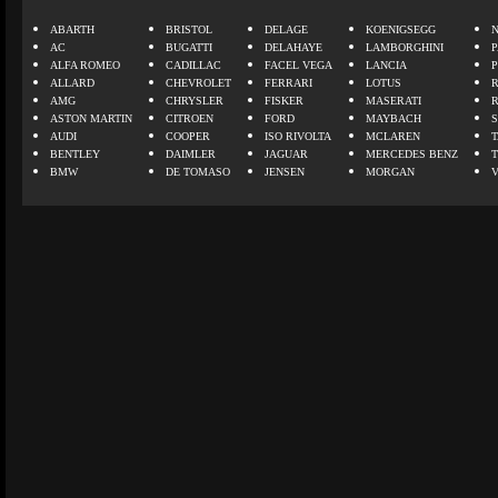
ABARTH
BRISTOL
DELAGE
KOENIGSEGG
N
AC
BUGATTI
DELAHAYE
LAMBORGHINI
P
ALFA ROMEO
CADILLAC
FACEL VEGA
LANCIA
ALLARD
CHEVROLET
FERRARI
LOTUS
AMG
CHRYSLER
FISKER
MASERATI
ASTON MARTIN
CITROEN
FORD
MAYBACH
AUDI
COOPER
ISO RIVOLTA
MCLAREN
BENTLEY
DAIMLER
JAGUAR
MERCEDES BENZ
BMW
DE TOMASO
JENSEN
MORGAN