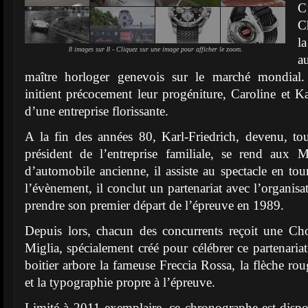
C
C
l
8 images sur 8 - Cliquez sur une image pour afficher le zoom.
a
maître horloger genevois sur le marché mondial
initient précocement leur progéniture, Caroline et Ka
d’une entreprise florissante.
A la fin des années 80, Karl-Friedrich, devenu, t
président de l’entreprise familiale, se rend aux M
d’automobile ancienne, il assiste au spectacle en tou
l’évènement, il conclut un partenariat avec l’organis
prendre son premier départ de l’épreuve en 1989.
Depuis lors, chacun des concurrents reçoit une Ch
Miglia, spécialement créé pour célébrer ce partenaria
boitier arbore la fameuse Freccia Rossa, la flèche ro
et la typographie propre à l’épreuve.
Limité à 2011 exemplaire, ce chronographe est dispo