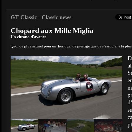
GT Classic
-
Classic news
Chopard aux Mille Miglia
Un chrono d'avance
Quoi de plus naturel pour un horloger de prestige que de s’associer à la plu
E
a
S
e
m
p
d
s
c
pl