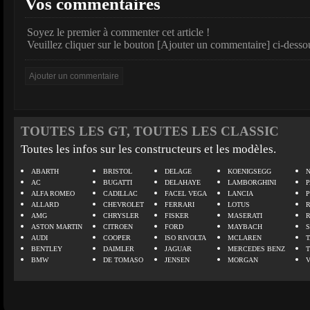
Vos commentaires
Soyez le premier à commenter cet article !
Veuillez cliquer sur le bouton [Ajouter un commentaire] ci-desso
TOUTES LES GT, TOUTES LES CLASSIC
Toutes les infos sur les constructeurs et les modèles.
ABARTH
BRISTOL
DELAGE
KOENIGSEGG
N
AC
BUGATTI
DELAHAYE
LAMBORGHINI
P
ALFA ROMEO
CADILLAC
FACEL VEGA
LANCIA
ALLARD
CHEVROLET
FERRARI
LOTUS
AMG
CHRYSLER
FISKER
MASERATI
ASTON MARTIN
CITROEN
FORD
MAYBACH
AUDI
COOPER
ISO RIVOLTA
MCLAREN
BENTLEY
DAIMLER
JAGUAR
MERCEDES BENZ
BMW
DE TOMASO
JENSEN
MORGAN