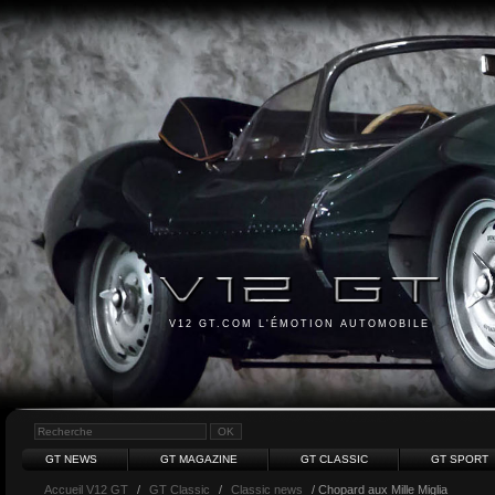
V12 GT.COM L'ÉMOTION AUTOMOBILE
GT NEWS
GT MAGAZINE
GT CLASSIC
GT SPORT
Accueil V12 GT
/
GT Classic
/
Classic news
/ Chopard aux Mille Miglia