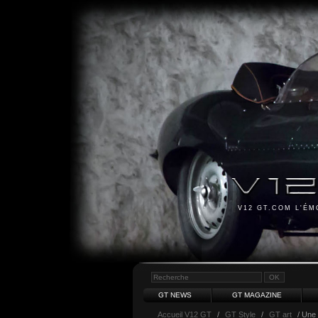
V12 GT.COM L'É
GT NEWS
GT MAGAZINE
Accueil V12 GT
/
GT Style
/
GT art
/ Une