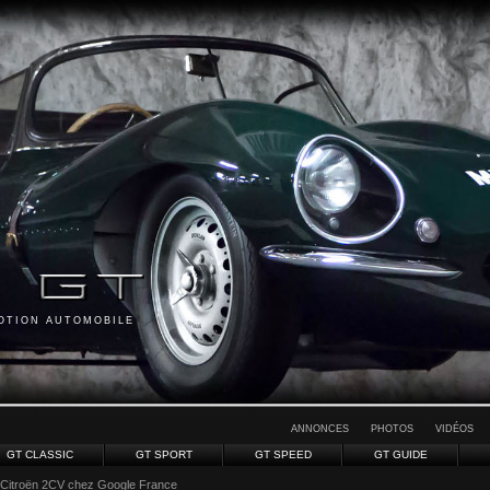
MOTION AUTOMOBILE
ANNONCES
PHOTOS
VIDÉOS
GT CLASSIC
GT SPORT
GT SPEED
GT GUIDE
 Citroën 2CV chez Google France