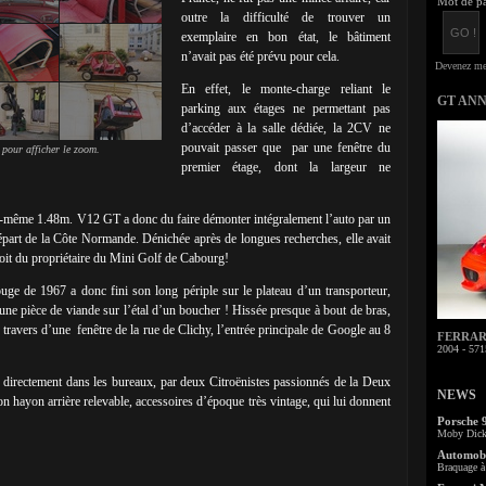
Mot de pa
outre la difficulté de trouver un
exemplaire en bon état, le bâtiment
n’avait pas été prévu pour cela.
En effet, le monte-charge reliant le
GT AN
parking aux étages ne permettant pas
d’accéder à la salle dédiée, la 2CV ne
pouvait passer que par une fenêtre du
 pour afficher le zoom.
premier étage, dont la largeur ne
le-même 1.48m. V12 GT a donc du faire démonter intégralement l’auto par un
épart de la Côte Normande. Dénichée après de longues recherches, elle avait
toit du propriétaire du Mini Golf de Cabourg!
 de 1967 a donc fini son long périple sur le plateau d’un transporteur,
une pièce de viande sur l’étal d’un boucher ! Hissée presque à bout de bras,
travers d’une fenêtre de la rue de Clichy, l’entrée principale de Google au 8
FERRARI 
2004 - 571
ué directement dans les bureaux, par deux Citroënistes passionnés de la Deux
NEWS
on hayon arrière relevable, accessoires d’époque très vintage, qui lui donnent
Porsche 
Moby Dick 
Automobi
Braquage à 