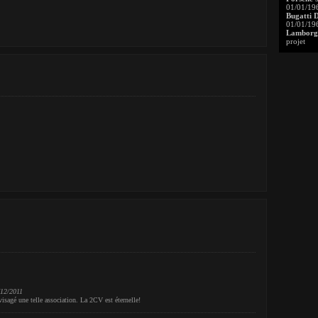
01/01/19
Bugatti 
01/01/19
Lamborgh
projet
/12/2011
sagé une telle association. La 2CV est éternelle!