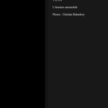
V12 GT
L’émotion automobile
Photos : Ghislain Balemboy