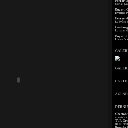
Ferrari 
Ode au pas
Bugatti 
Hypercar a
Ferrari 4
Le 50ème c
Lamborgh
Le retour d
Bugatti 
L'arme fata
GALER
GALER
LA CO
AGEND
DERNI
Cheetah
cheetah v
TVR Grif
01/01/19
Porsche 