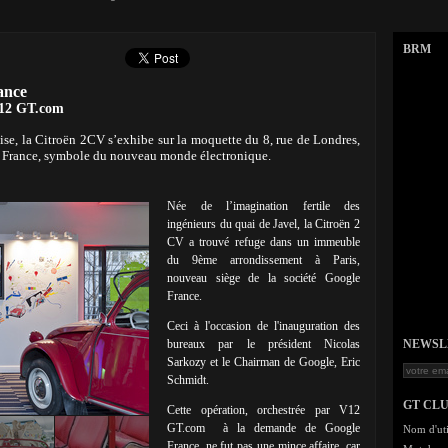
BRM
ance
 V12 GT.com
ise, la Citroën 2CV s’exhibe sur la moquette du 8, rue de Londres,
e France, symbole du nouveau monde électronique.
Née de l’imagination fertile des
ingénieurs du quai de Javel, la Citroën 2
CV a trouvé refuge dans un immeuble
du 9ème arrondissement à Paris,
nouveau siège de la société Google
France.
Ceci à l'occasion de l'inauguration des
bureaux par le président Nicolas
NEWSLET
Sarkozy et le Chairman de Google, Eric
Schmidt.
GT CL
Cette opération, orchestrée par V12
GT.com à la demande de Google
Nom d'uti
France, ne fut pas une mince affaire, car