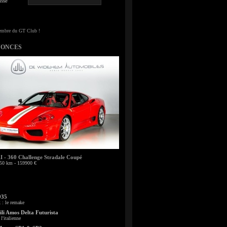
sse
NONCES
- 360 Challenge Stradale Coupé
50 km - 159900 €
935
: le remake
li Amos Delta Futurista
l'italienne