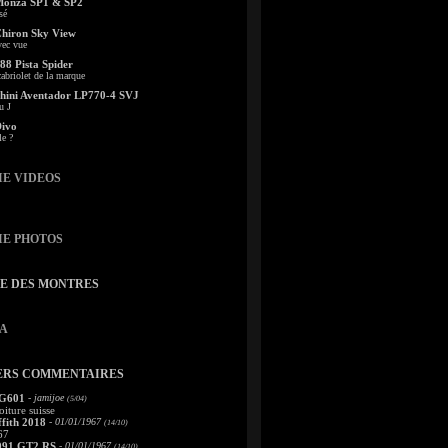
Monza SP1 & SP2
sé
Chiron Sky View
vec vue
88 Pista Spider
abriolet de la marque
ini Aventador LP770-4 SVJ
u J
Divo
le ?
IE VIDEOS
IE PHOTOS
TE DES MONTRES
A
ERS COMMENTAIRES
 G601
- jamijoe
(5/04)
oiture suisse
fith 2018
- 01/01/1967
(14/10)
67
991 GT2 RS
- 01/01/1967
(14/10)