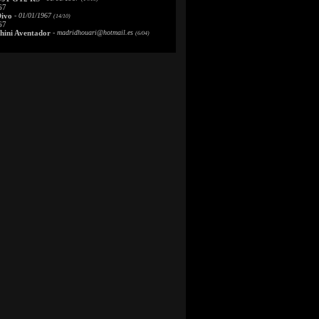
67
Divo
- 01/01/1967
(14/10)
67
ini Aventador
-
madridhouari@hotmail.es
(6/04)