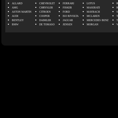
ALLARD
CHEVROLET
FERRARI
LOTUS
AMG
CHRYSLER
FISKER
MASERATI
ASTON MARTIN
CITROEN
FORD
MAYBACH
AUDI
COOPER
ISO RIVOLTA
MCLAREN
BENTLEY
DAIMLER
JAGUAR
MERCEDES BENZ
BMW
DE TOMASO
JENSEN
MORGAN