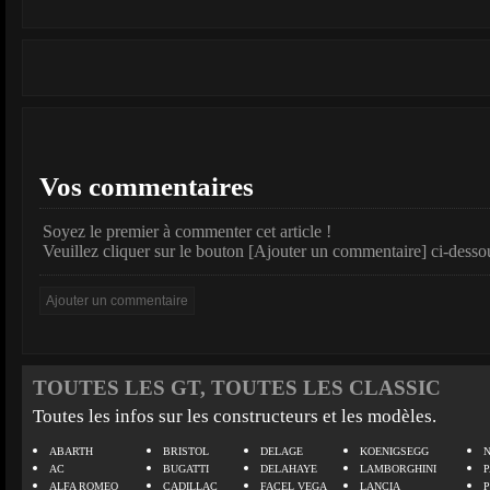
Vos commentaires
Soyez le premier à commenter cet article !
Veuillez cliquer sur le bouton [Ajouter un commentaire] ci-desso
TOUTES LES GT, TOUTES LES CLASSIC
Toutes les infos sur les constructeurs et les modèles.
ABARTH
BRISTOL
DELAGE
KOENIGSEGG
N
AC
BUGATTI
DELAHAYE
LAMBORGHINI
P
ALFA ROMEO
CADILLAC
FACEL VEGA
LANCIA