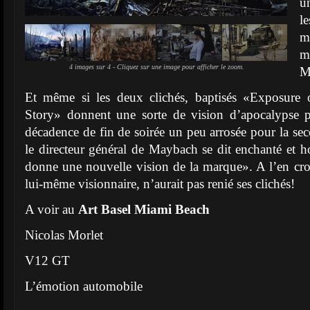
u
l
m
m
4 images sur 4 - Cliquez sur une image pour afficher le zoom.
M
Et même si les deux clichés, baptisés «Exposure 
Story» donnent une sorte de vision d’apocalypse p
décadence de fin de soirée un peu arrosée pour la sec
le directeur général de Maybach se dit enchanté et
donne une nouvelle vision de la marque». A l’en cr
lui-même visionnaire, n’aurait pas renié ses clichés!
A voir au
Art Basel Miami Beach
Nicolas Morlet
V12 GT
L’émotion automobile