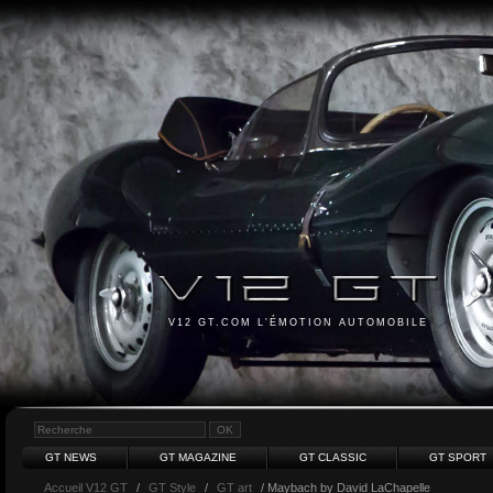
V12 GT.COM L'ÉMOTION AUTOMOBILE
GT NEWS
GT MAGAZINE
GT CLASSIC
GT SPORT
Accueil V12 GT
/
GT Style
/
GT art
/ Maybach by David LaChapelle