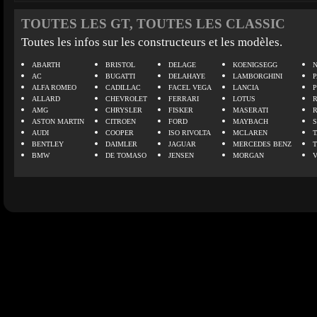
TOUTES LES GT, TOUTES LES CLASSIC
Toutes les infos sur les constructeurs et les modèles.
ABARTH
BRISTOL
DELAGE
KOENIGSEGG
N
AC
BUGATTI
DELAHAYE
LAMBORGHINI
P
ALFA ROMEO
CADILLAC
FACEL VEGA
LANCIA
ALLARD
CHEVROLET
FERRARI
LOTUS
AMG
CHRYSLER
FISKER
MASERATI
ASTON MARTIN
CITROEN
FORD
MAYBACH
AUDI
COOPER
ISO RIVOLTA
MCLAREN
BENTLEY
DAIMLER
JAGUAR
MERCEDES BENZ
BMW
DE TOMASO
JENSEN
MORGAN