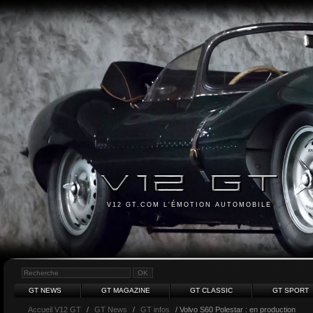
V12 GT.COM L'ÉMOTION AUTOMOBILE
GT NEWS
GT MAGAZINE
GT CLASSIC
GT SPORT
Accueil V12 GT
/
GT News
/
GT infos
/ Volvo S60 Polestar : en production