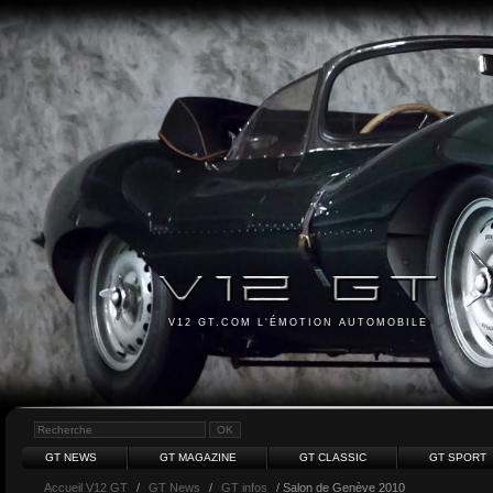
V12 GT.COM L'ÉMOTION AUTOMOBILE
GT NEWS
GT MAGAZINE
GT CLASSIC
GT SPORT
Accueil V12 GT
/
GT News
/
GT infos
/ Salon de Genève 2010