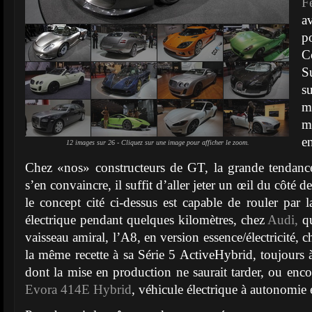
Fe
av
p
C
S
s
m
m
e
12 images sur 26 - Cliquez sur une image pour afficher le zoom.
Chez «nos» constructeurs de GT, la grande tendance
s’en convaincre, il suffit d’aller jeter un œil du côté d
le concept cité ci-dessus est capable de rouler par 
électrique pendant quelques kilomètres, chez
Audi,
q
vaisseau amiral, l’A8, en version essence/électricité, c
la même recette à sa Série 5 ActiveHybrid, toujours à
dont la mise en production ne saurait tarder, ou enc
Evora 414E Hybrid
, véhicule électrique à autonomie