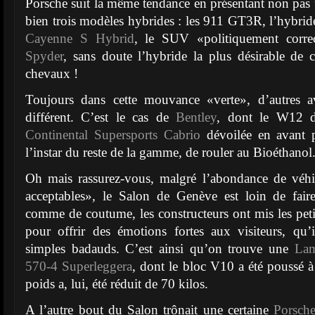
Porsche suit la même tendance en présentant non pas
bien trois modèles hybrides : les 911 GT3R, l’hybrid
Cayenne S Hybrid
, le SUV «politiquement corre
Spyder
, sans doute l’hybride la plus désirable de 
chevaux !
Toujours dans cette mouvance «verte», d’autres a
différent. C’est le cas de
Bentley
, dont le W12 
Continental Supersports Cabrio
dévoilée en avant p
l’instar du reste de la gamme, de rouler au Bioéthanol
Oh mais rassurez-vous, malgré l’abondance de véh
acceptables», le Salon de Genève est loin de faire
comme de coutume, les constructeurs ont mis les petit
pour offrir des émotions fortes aux visiteurs, qu’
simples badauds. C’est ainsi qu’on trouve une
Lamb
570-4 Superleggera
, dont le bloc V10 a été poussé 
poids a, lui, été réduit de 70 kilos.
A l’autre bout du Salon trônait une certaine
Porsch