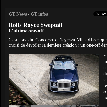
GT News
-
GT infos
Rolls Royce Sweptail
L'ultime one-off
C'est lors du Concorso d'Elegenza Villa d'Este qu
choisi de dévoiler sa dernière création : un one-off 
E
m
c
d
c
r
s
h
l