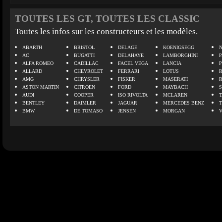
TOUTES LES GT, TOUTES LES CLASSIC
Toutes les infos sur les constructeurs et les modèles.
ABARTH
BRISTOL
DELAGE
KOENIGSEGG
N
AC
BUGATTI
DELAHAYE
LAMBORGHINI
P
ALFA ROMEO
CADILLAC
FACEL VEGA
LANCIA
ALLARD
CHEVROLET
FERRARI
LOTUS
AMG
CHRYSLER
FISKER
MASERATI
ASTON MARTIN
CITROEN
FORD
MAYBACH
AUDI
COOPER
ISO RIVOLTA
MCLAREN
BENTLEY
DAIMLER
JAGUAR
MERCEDES BENZ
BMW
DE TOMASO
JENSEN
MORGAN