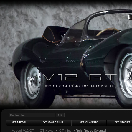
V12 GT.COM L'ÉMOTION AUTOMOBILE
GT NEWS
GT MAGAZINE
GT CLASSIC
GT SPORT
Accueil V12 GT
/
GT News
/
GT infos
/ Rolls Royce Sweptail