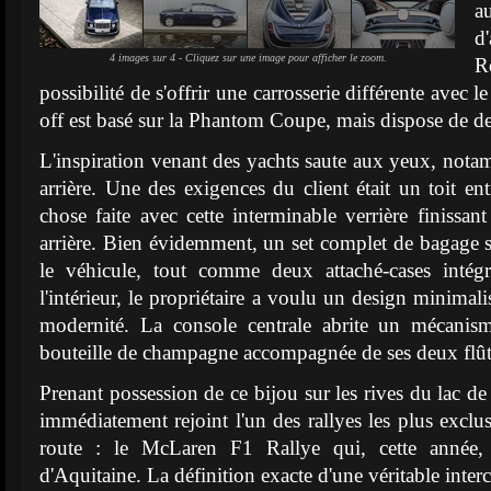
a
d
4 images sur 4 - Cliquez sur une image pour afficher le zoom.
R
possibilité de s'offrir une carrosserie différente avec
off est basé sur la Phantom Coupe, mais dispose de d
L'inspiration venant des yachts saute aux yeux, nota
arrière. Une des exigences du client était un toit ent
chose faite avec cette interminable verrière finissan
arrière. Bien évidemment, un set complet de bagage
le véhicule, tout comme deux attaché-cases intég
l'intérieur, le propriétaire a voulu un design minimalis
modernité. La console centrale abrite un mécanis
bouteille de champagne accompagnée de ses deux flû
Prenant possession de ce bijou sur les rives du lac de
immédiatement rejoint l'un des rallyes les plus exclusi
route : le McLaren F1 Rallye qui, cette année, 
d'Aquitaine. La définition exacte d'une véritable interc