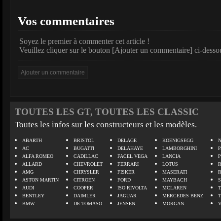
Vos commentaires
Soyez le premier à commenter cet article !
Veuillez cliquer sur le bouton [Ajouter un commentaire] ci-desso
TOUTES LES GT, TOUTES LES CLASSIC
Toutes les infos sur les constructeurs et les modèles.
ABARTH
BRISTOL
DELAGE
KOENIGSEGG
N
AC
BUGATTI
DELAHAYE
LAMBORGHINI
P
ALFA ROMEO
CADILLAC
FACEL VEGA
LANCIA
ALLARD
CHEVROLET
FERRARI
LOTUS
AMG
CHRYSLER
FISKER
MASERATI
ASTON MARTIN
CITROEN
FORD
MAYBACH
AUDI
COOPER
ISO RIVOLTA
MCLAREN
BENTLEY
DAIMLER
JAGUAR
MERCEDES BENZ
BMW
DE TOMASO
JENSEN
MORGAN