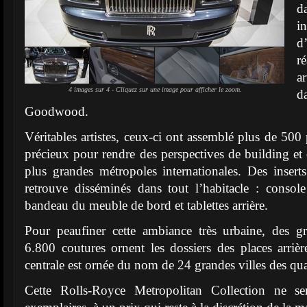
d
i
d’
ré
a
4 images sur 4 - Cliquez sur une image pour afficher le zoom.
d
Goodwood.
Véritables artistes, ceux-ci ont assemblé plus de 500 
précieux pour rendre des perspectives de building et 
plus grandes métropoles internationales. Des inser
retrouve disséminés dans tout l’habitacle : console 
bandeau du meuble de bord et tablettes arrière.
Pour peaufiner cette ambiance très urbaine, des gr
6.800 coutures ornent les dossiers des places arrièr
centrale est ornée du nom de 24 grandes villes des qu
Cette Rolls-Royce Metropolitan Collection ne s