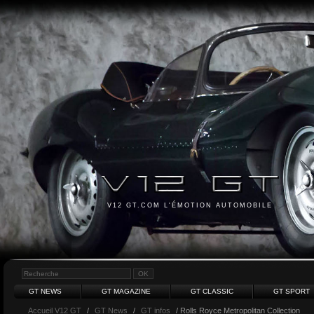
V12 GT.COM L'ÉMOTION AUTOMOBILE
GT NEWS
GT MAGAZINE
GT CLASSIC
GT SPORT
Accueil V12 GT
/
GT News
/
GT infos
/ Rolls Royce Metropolitan Collection