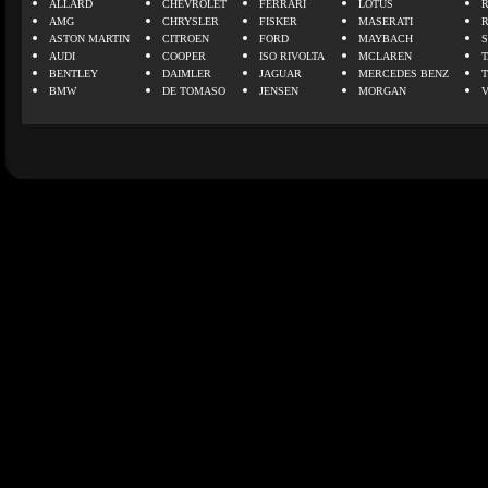
ALLARD
CHEVROLET
FERRARI
LOTUS
AMG
CHRYSLER
FISKER
MASERATI
ASTON MARTIN
CITROEN
FORD
MAYBACH
AUDI
COOPER
ISO RIVOLTA
MCLAREN
BENTLEY
DAIMLER
JAGUAR
MERCEDES BENZ
BMW
DE TOMASO
JENSEN
MORGAN