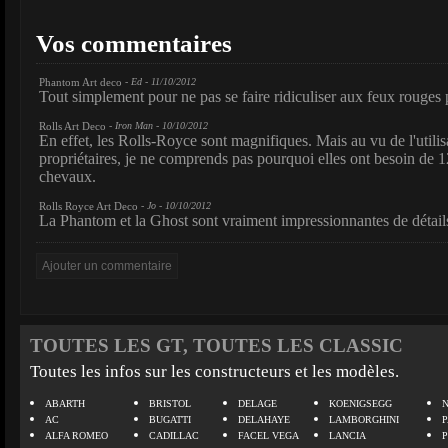
Vos commentaires
Phantom Art deco
- Ed - 11/10/2012
Tout simplement pour ne pas se faire ridiculiser aux feux rouges
Rolls Art Deco
- Iron Man - 10/10/2012
En effet, les Rolls-Royce sont magnifiques. Mais au vu de l'utilis
propriétaires, je ne comprends pas pourquoi elles ont besoin de 1
chevaux.
Rolls Royce Art Deco
- Jo - 10/10/2012
La Phantom et la Ghost sont vraiment impressionnantes de détail
TOUTES LES GT, TOUTES LES CLASSIC
Toutes les infos sur les constructeurs et les modèles.
ABARTH
BRISTOL
DELAGE
KOENIGSEGG
N
AC
BUGATTI
DELAHAYE
LAMBORGHINI
P
ALFA ROMEO
CADILLAC
FACEL VEGA
LANCIA