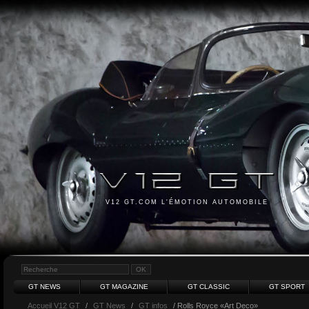
V12 GT.COM L'ÉMOTION AUTOMOBILE
GT NEWS
GT MAGAZINE
GT CLASSIC
GT SPORT
Accueil V12 GT
/
GT News
/
GT infos
/ Rolls Royce «Art Deco»