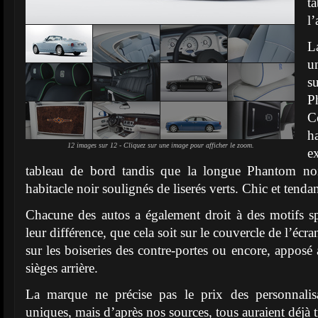
t
l’
L
u
s
P
C
h
12 images sur 12 - Cliquez sur une image pour afficher le zoom.
e
tableau de bord tandis que la longue Phantom noi
habitacle noir soulignés de liserés verts. Chic et tenda
Chacune des autos a également droit à des motifs s
leur différence, que cela soit sur le couvercle de l’écr
sur les boiseries des contre-portes ou encore, apposé 
sièges arrière.
La marque ne précise pas le prix des personnalis
uniques, mais d’après nos sources, tous auraient déjà 