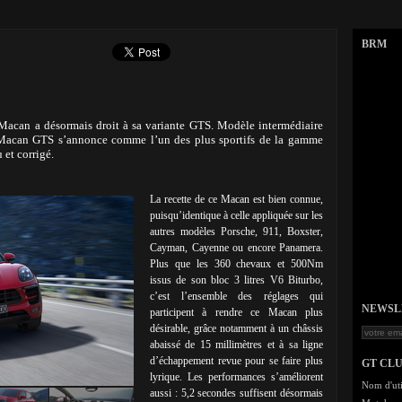
BRM
Macan a désormais droit à sa variante GTS. Modèle intermédiaire
 Macan GTS s’annonce comme l’un des plus sportifs de la gamme
 et corrigé.
La recette de ce Macan est bien connue,
puisqu’identique à celle appliquée sur les
autres modèles Porsche, 911, Boxster,
Cayman, Cayenne ou encore Panamera.
Plus que les 360 chevaux et 500Nm
issus de son bloc 3 litres V6 Biturbo,
c’est l’ensemble des réglages qui
NEWSLET
participent à rendre ce Macan plus
désirable, grâce notamment à un châssis
abaissé de 15 millimètres et à sa ligne
d’échappement revue pour se faire plus
GT CL
lyrique. Les performances s’améliorent
Nom d'uti
aussi : 5,2 secondes suffisent désormais