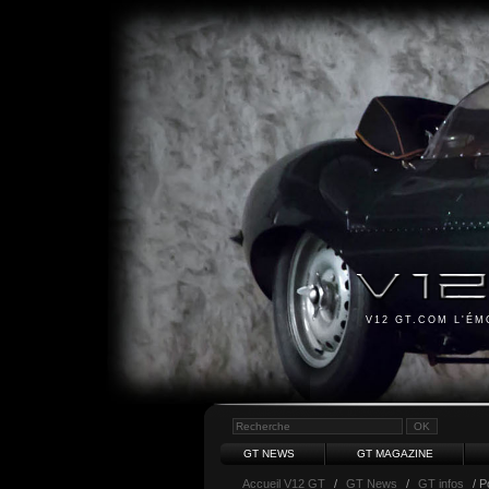
V12 GT.COM L'É
GT NEWS
GT MAGAZINE
Accueil V12 GT
/
GT News
/
GT infos
/ P