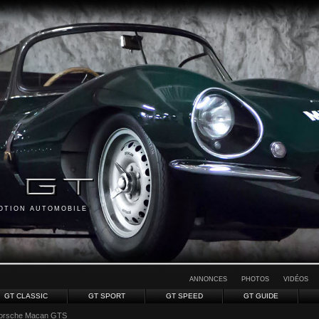
MOTION AUTOMOBILE
ANNONCES
PHOTOS
VIDÉOS
GT CLASSIC
GT SPORT
GT SPEED
GT GUIDE
orsche Macan GTS