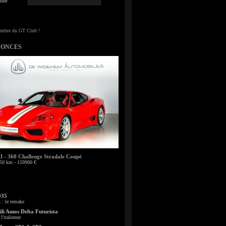
sse
NONCES
- 360 Challenge Stradale Coupé
50 km - 159900 €
935
: le remake
li Amos Delta Futurista
l'italienne