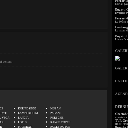
Ferrari 
Ode au pas
Bugatti 
Hypercar a
Ferrari 4
Le 50ème c
Lamborgh
Le retour d
Bugatti 
L'arme fata
GALER
ci-dessous.
GALER
LA CO
AGEND
.
DERNI
GE
KOENIGSEGG
NISSAN
HAYE
LAMBORGHINI
PAGANI
Cheetah
cheetah v
L VEGA
LANCIA
PORSCHE
TVR Grif
ARI
LOTUS
RANGE ROVER
01/01/19
ER
MASERATI
ROLLS ROYCE
Porsche 