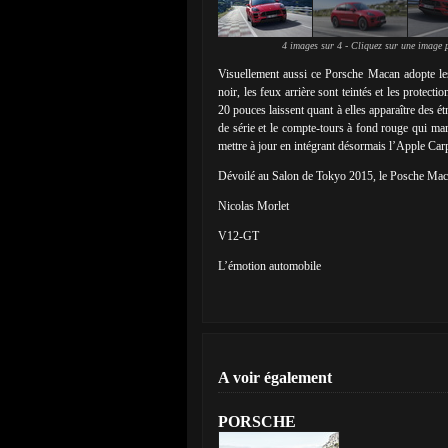
4 images sur 4 - Cliquez sur une image p
Visuellement aussi ce Porsche Macan adopte les
noir, les feux arrière sont teintés et les protect
20 pouces laissent quant à elles apparaître des ét
de série et le compte-tours à fond rouge qui mar
mettre à jour en intégrant désormais l’Apple Car
Dévoilé au Salon de Tokyo 2015, le Posche Mac
Nicolas Morlet
V12-GT
L’émotion automobile
A voir également
PORSCHE