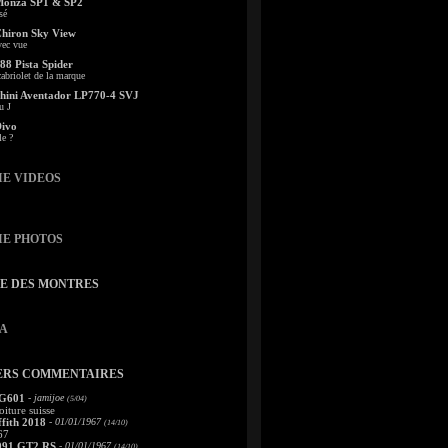
Monza SP1 & SP2
sé
Chiron Sky View
vec vue
88 Pista Spider
abriolet de la marque
ini Aventador LP770-4 SVJ
u J
Divo
le ?
IE VIDEOS
IE PHOTOS
TE DES MONTRES
A
ERS COMMENTAIRES
 G601
- jamijoe
(5/04)
oiture suisse
fith 2018
- 01/01/1967
(14/10)
67
991 GT2 RS
- 01/01/1967
(14/10)