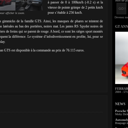
Mot de pa
à passer de 0 à 100km/h (-0.2 s) et la
vitesse de pointe grimpe de 2 petits km/h
pour s’établir à 256 km/h.
our afficher le zoom.
 gimmicks de la famille GTS. Ainsi, les masques de phares se teintent de
ions latérales au bas des portières, noires mat. Les jantes RS Spyder noires de
GT AN
riers de freins qui se parent de rouge. A bord, ce sont les sièges sport montés
quent la différence. Le système d’infodivertissement en profite, lui, pour se
play.
an GTS est disponible à la commande au prix de 76.115 euros.
FERRARI 
2004 - 571
NEWS
Porsche 
Moby Dick 
Automobi
Braquage à 