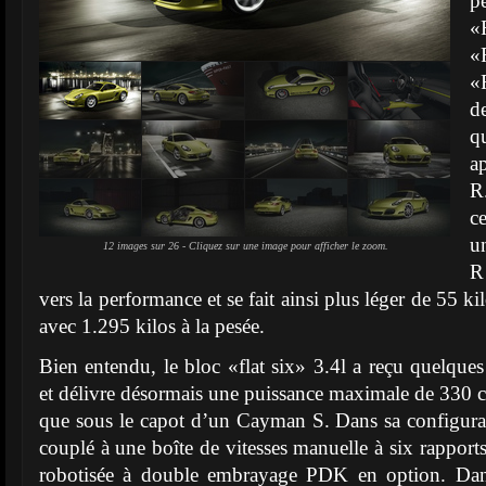
p
«
«
«
d
q
a
R.
c
u
12 images sur 26 - Cliquez sur une image pour afficher le zoom.
R
vers la performance et se fait ainsi plus léger de 55 k
avec 1.295 kilos à la pesée.
Bien entendu, le bloc «flat six» 3.4l a reçu quelq
et délivre désormais une puissance maximale de 330 c
que sous le capot d’un Cayman S. Dans sa configurati
couplé à une boîte de vitesses manuelle à six rapports,
robotisée à double embrayage PDK en option. Da