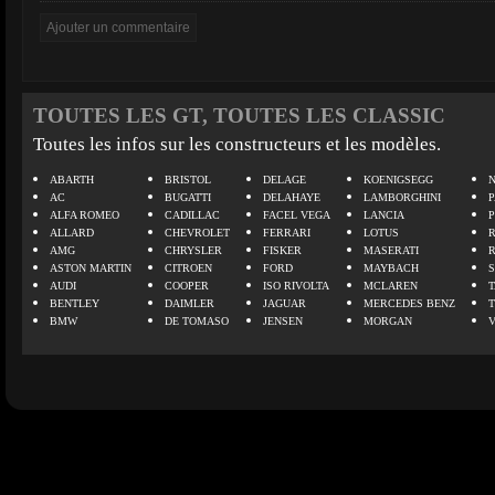
TOUTES LES GT, TOUTES LES CLASSIC
Toutes les infos sur les constructeurs et les modèles.
ABARTH
BRISTOL
DELAGE
KOENIGSEGG
N
AC
BUGATTI
DELAHAYE
LAMBORGHINI
P
ALFA ROMEO
CADILLAC
FACEL VEGA
LANCIA
ALLARD
CHEVROLET
FERRARI
LOTUS
AMG
CHRYSLER
FISKER
MASERATI
ASTON MARTIN
CITROEN
FORD
MAYBACH
AUDI
COOPER
ISO RIVOLTA
MCLAREN
BENTLEY
DAIMLER
JAGUAR
MERCEDES BENZ
BMW
DE TOMASO
JENSEN
MORGAN