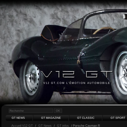
V12 GT.COM L'ÉMOTION AUTOMOBILE
GT NEWS
GT MAGAZINE
GT CLASSIC
GT SPORT
Accueil V12 GT
/
GT News
/
GT infos
/ Porsche Cayman R