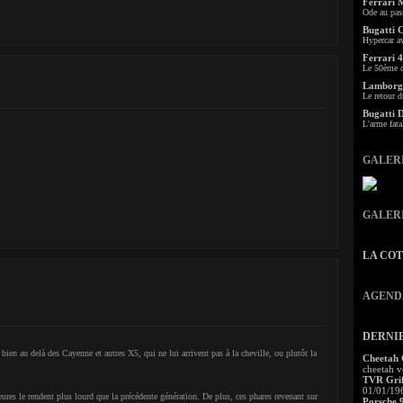
Ferrari 
Ode au pas
Bugatti 
Hypercar a
Ferrari 4
Le 50ème c
Lamborgh
Le retour d
Bugatti 
L'arme fata
GALER
GALER
LA CO
AGEND
DERNI
en au delà des Cayenne et autres X5, qui ne lui arrivent pas à la cheville, ou plutôt la
Cheetah
cheetah v
TVR Grif
01/01/19
ieures le rendent plus lourd que la précédente génération. De plus, ces phares revenant sur
Porsche 