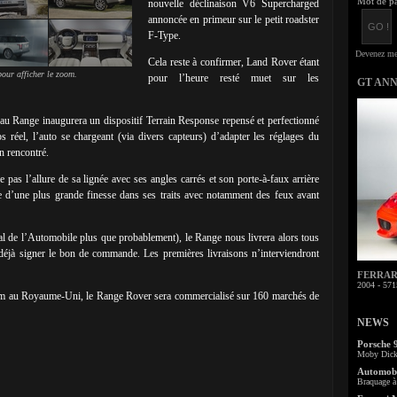
Mot de pa
nouvelle déclinaison V6 Supercharged
annoncée en primeur sur le petit roadster
F-Type.
Cela reste à confirmer, Land Rover étant
our afficher le zoom.
pour l’heure resté muet sur les
GT AN
eau Range inaugurera un dispositif Terrain Response repensé et perfectionné
 réel, l’auto se chargeant (via divers capteurs) d’adapter les réglages du
n rencontré.
pas l’allure de sa lignée avec ses angles carrés et son porte-à-faux arrière
ve d’une plus grande finesse dans ses traits avec notamment des feux avant
l de l’Automobile plus que probablement), le Range nous livrera alors tous
 déjà signer le bon de commande. Les premières livraisons n’interviendront
FERRARI 
2004 - 571
ham au Royaume-Uni, le Range Rover sera commercialisé sur 160 marchés de
NEWS
Porsche 
Moby Dick 
Automobi
Braquage à 