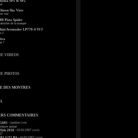
Monza SP1 & SP2
sé
Chiron Sky View
vec vue
88 Pista Spider
abriolet de la marque
ini Aventador LP770-4 SVJ
u J
Divo
le ?
IE VIDEOS
IE PHOTOS
TE DES MONTRES
A
ERS COMMENTAIRES
 G601
- jamijoe
(5/04)
oiture suisse
fith 2018
- 01/01/1967
(14/10)
67
991 GT2 RS
- 01/01/1967
(14/10)