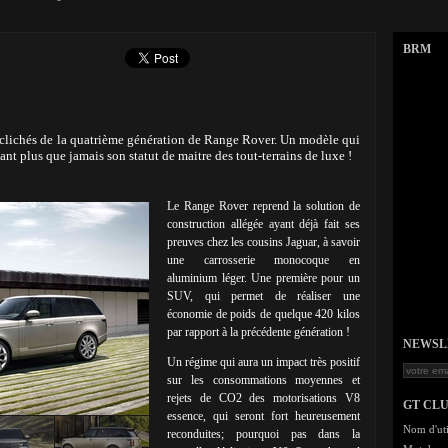
BRM
 clichés de la quatrième génération de Range Rover. Un modèle qui
mant plus que jamais son statut de maitre des tout-terrains de luxe !
Le Range Rover reprend la solution de
construction allégée ayant déjà fait ses
preuves chez les cousins Jaguar, à savoir
une carrosserie monocoque en
aluminium léger. Une première pour un
SUV, qui permet de réaliser une
économie de poids de quelque 420 kilos
par rapport à la précédente génération !
NEWSLET
Un régime qui aura un impact très positif
sur les consommations moyennes et
rejets de CO2 des motorisations V8
GT CL
essence, qui seront fort heureusement
Nom d'uti
reconduites; pourquoi pas dans la