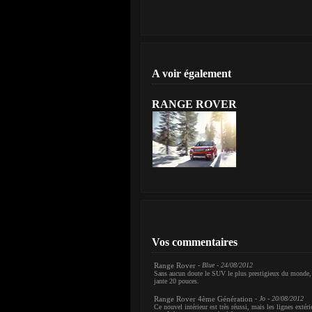
A voir également
RANGE ROVER
Vos commentaires
Range Rover
- Blue - 24/08/2012
Sans aucun doute le SUV le plus prestigieux du monde, bi
jante 20 pouces.
Range Rover 4ème Génération
- Jo - 20/08/2012
Ce nouvel intérieur est très réussi, mais les lignes extér