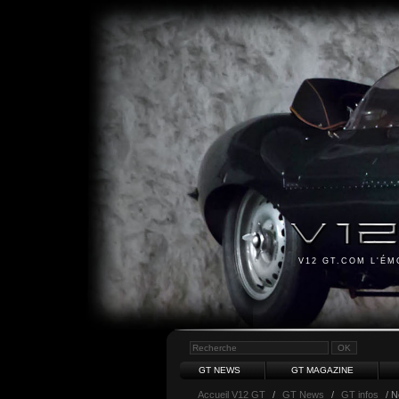
V12 GT.COM L'É
GT NEWS
GT MAGAZINE
Accueil V12 GT
/
GT News
/
GT infos
/ N