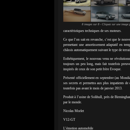
8 images sur 8 - Cliquez sur une image p
caractéristiques techniques de ses moteurs.
Ce que l’on sait en revanche, c’est que le nouv
permettant une amortissement adaptatif en temps
châssis automatiquement suivant le type de terrai
Esthétiquement, le nouveau venu ne révolutionne 
toujours un peu long, mais fait toutefois preu
inspirés de ceux de son petit frère Evoque.
Présenté officiellement en septembre (au Mondia
ses secrets et permettra aux plus impatients de
toutefois pas avant le mois de janvier 2013.
Produit à l’usine de Solihull, près de Birming
par le monde.
Nicolas Morlet
V12-GT
L’émotion automobile