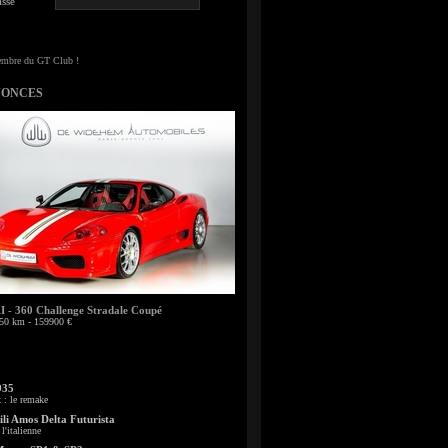
sse
NONCES
- 360 Challenge Stradale Coupé
50 km - 159900 €
935
: le remake
li Amos Delta Futurista
l'italienne