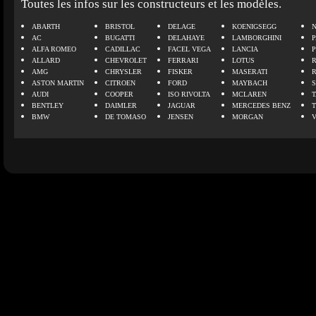
Toutes les infos sur les constructeurs et les modèles.
ABARTH
BRISTOL
DELAGE
KOENIGSEGG
N
AC
BUGATTI
DELAHAYE
LAMBORGHINI
P
ALFA ROMEO
CADILLAC
FACEL VEGA
LANCIA
ALLARD
CHEVROLET
FERRARI
LOTUS
AMG
CHRYSLER
FISKER
MASERATI
ASTON MARTIN
CITROEN
FORD
MAYBACH
AUDI
COOPER
ISO RIVOLTA
MCLAREN
BENTLEY
DAIMLER
JAGUAR
MERCEDES BENZ
BMW
DE TOMASO
JENSEN
MORGAN