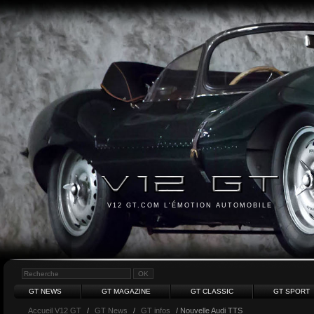
V12 GT.COM L'ÉMOTION AUTOMOBILE
GT NEWS
GT MAGAZINE
GT CLASSIC
GT SPORT
Accueil V12 GT
/
GT News
/
GT infos
/ Nouvelle Audi TTS