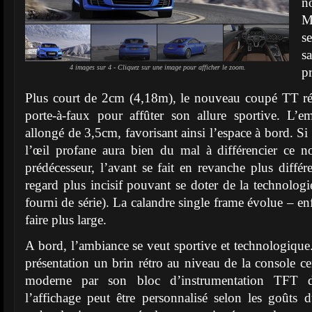
n
M
s
s
4 images sur 4 - Cliquez sur une image pour afficher le zoom.
p
Plus court de 2cm (4,18m), le nouveau coupé TT ré
porte-à-faux pour affûter son allure sportive. L’e
allongé de 3,5cm, favorisant ainsi l’espace à bord. Si 
l’œil profane aura bien du mal à différencier ce
prédécesseur, l’avant se fait en revanche plus différ
regard plus incisif pouvant se doter de la technolog
fourni de série). La calandre single frame évolue – e
faire plus large.
A bord, l’ambiance se veut sportive et technologiqu
présentation un brin rétro au niveau de la console ce
moderne par son bloc d’instrumentation TFT 
l’affichage peut être personnalisé selon les goûts 