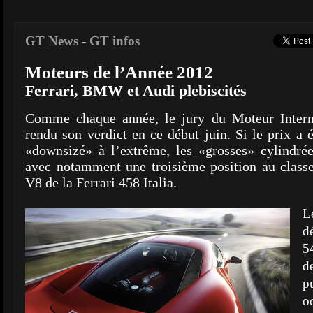
GT News
-
GT infos
Moteurs de l’Année 2012
Ferrari, BMW et Audi plebiscités
Comme chaque année, le jury du Moteur Intern
rendu son verdict en ce début juin. Si le prix a
«downsizé» à l’extrême, les «grosses» cylindré
avec notamment une troisième position au class
V8 de la Ferrari 458 Italia.
L
d
5
d
p
o