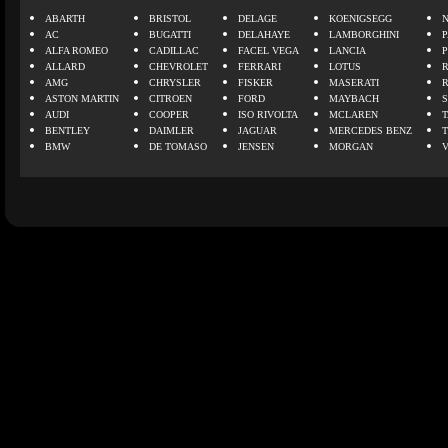
ABARTH
BRISTOL
DELAGE
KOENIGSEGG
N
AC
BUGATTI
DELAHAYE
LAMBORGHINI
P
ALFA ROMEO
CADILLAC
FACEL VEGA
LANCIA
ALLARD
CHEVROLET
FERRARI
LOTUS
AMG
CHRYSLER
FISKER
MASERATI
ASTON MARTIN
CITROEN
FORD
MAYBACH
AUDI
COOPER
ISO RIVOLTA
MCLAREN
BENTLEY
DAIMLER
JAGUAR
MERCEDES BENZ
BMW
DE TOMASO
JENSEN
MORGAN