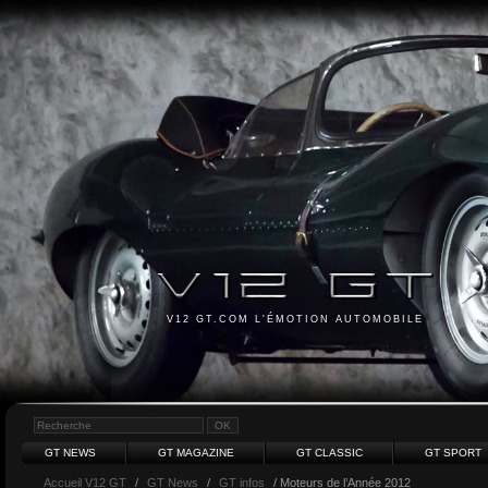
V12 GT.COM L'ÉMOTION AUTOMOBILE
GT NEWS
GT MAGAZINE
GT CLASSIC
GT SPORT
Accueil V12 GT
/
GT News
/
GT infos
/ Moteurs de l’Année 2012