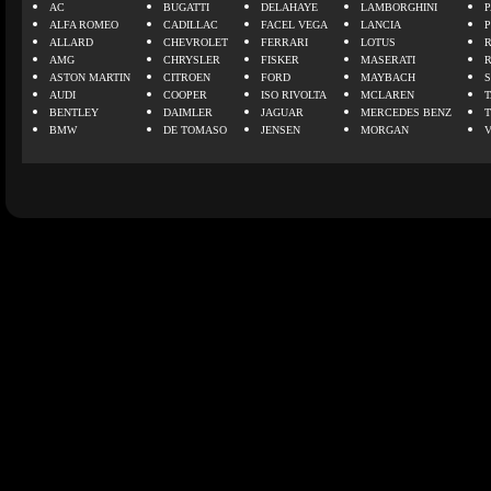
AC
BUGATTI
DELAHAYE
LAMBORGHINI
P
ALFA ROMEO
CADILLAC
FACEL VEGA
LANCIA
ALLARD
CHEVROLET
FERRARI
LOTUS
AMG
CHRYSLER
FISKER
MASERATI
ASTON MARTIN
CITROEN
FORD
MAYBACH
AUDI
COOPER
ISO RIVOLTA
MCLAREN
BENTLEY
DAIMLER
JAGUAR
MERCEDES BENZ
BMW
DE TOMASO
JENSEN
MORGAN