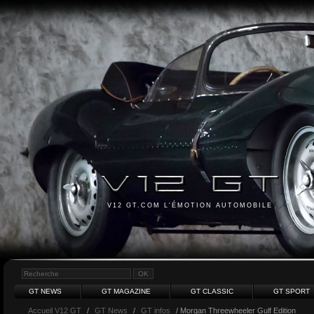
V12 GT.COM L'ÉMOTION AUTOMOBILE
GT NEWS
GT MAGAZINE
GT CLASSIC
GT SPORT
Accueil V12 GT
/
GT News
/
GT infos
/ Morgan Threewheeler Gulf Edition